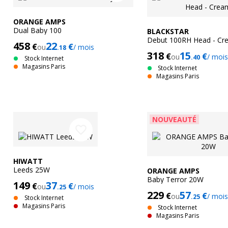
ORANGE AMPS
Dual Baby 100
BLACKSTAR
Debut 100RH Head - Cr
458
22
€
€
ou
/ mois
.18
318
15
€
€
ou
/ mois
.40
Stock Internet
Magasins Paris
Stock Internet
Magasins Paris
NOUVEAUTÉ
favorite_border
HIWATT
Leeds 25W
ORANGE AMPS
Baby Terror 20W
149
37
€
€
ou
/ mois
.25
229
57
€
€
ou
/ mois
.25
Stock Internet
Magasins Paris
Stock Internet
Magasins Paris