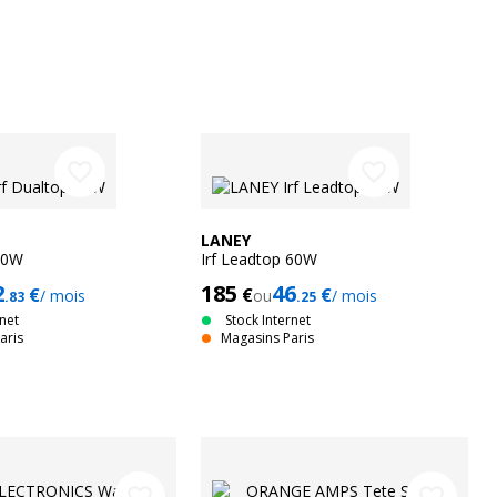
favorite_border
favorite_border
LANEY
 60W
Irf Leadtop 60W
2
185
46
€
€
€
/ mois
ou
/ mois
.83
.25
rnet
Stock Internet
aris
Magasins Paris