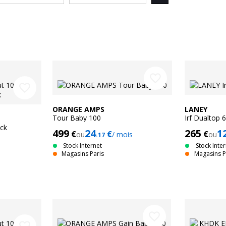
favorite_border
favorite_border
ORANGE AMPS
LANEY
Tour Baby 100
Irf Dualtop
ck
499
24
265
1
€
€
€
ou
/ mois
ou
.17
Stock Internet
Stock Inte
Magasins Paris
Magasins P
favorite_border