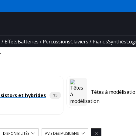
 / Effets
Batteries / Percussions
Claviers / Pianos
Synthés
Logi
e
Têtes à modélisati
sistors et hybrides
15
DISPONIBILITÉS
AVIS DES MUSICIENS
