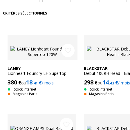
CRITÈRES SÉLECTIONNÉS
favorite_border
LANEY
BLACKSTAR
Lionheart Foundry LF-Supertop
Debut 100RH Head - Bla
120W
380
18
298
14
€
€
€
€
ou
/ mois
ou
/ mois
.41
.43
Stock Internet
Stock Internet
Magasins Paris
Magasins Paris
favorite_border