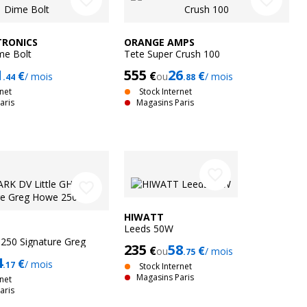
favorite_border
favorite_border
TRONICS
ORANGE AMPS
me Bolt
Tete Super Crush 100
1
555
26
€
€
€
/ mois
ou
/ mois
.44
.88
rnet
Stock Internet
aris
Magasins Paris
favorite_border
favorite_border
HIWATT
Leeds 50W
 250 Signature Greg
235
58
€
€
ou
/ mois
.75
W
4
€
/ mois
.17
Stock Internet
Magasins Paris
rnet
aris