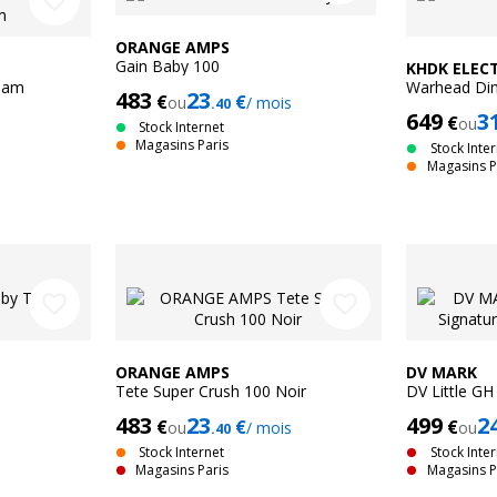
favorite_border
ORANGE AMPS
Gain Baby 100
KHDK ELEC
eam
Warhead Di
483
23
€
€
ou
/ mois
.40
649
3
€
ou
Stock Internet
Magasins Paris
Stock Inte
Magasins P
favorite_border
favorite_border
ORANGE AMPS
DV MARK
Tete Super Crush 100 Noir
DV Little GH
Howe 250 
483
23
499
2
€
€
€
ou
/ mois
ou
.40
Stock Internet
Stock Inte
Magasins Paris
Magasins P