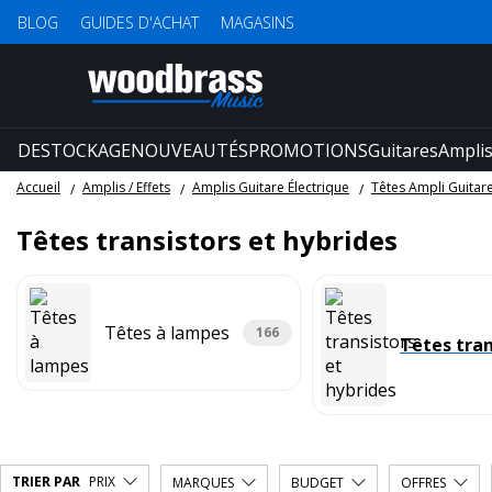
BLOG
GUIDES D'ACHAT
MAGASINS
DESTOCKAGE
NOUVEAUTÉS
PROMOTIONS
Guitares
Amplis
Accueil
Amplis / Effets
Amplis Guitare Électrique
Têtes Ampli Guitar
Têtes transistors et hybrides
Têtes à lampes
166
Têtes tran
TRIER PAR
PRIX
MARQUES
BUDGET
OFFRES