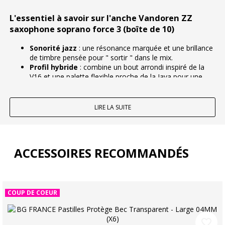
L'essentiel à savoir sur l'anche Vandoren ZZ
saxophone soprano force 3 (boîte de 10)
Sonorité jazz
: une résonance marquée et une brillance
de timbre pensée pour " sortir " dans le mix.
Profil hybride
: combine un bout arrondi inspiré de la
V16 et une palette flexible proche de la Java pour une
couleur riche.
Réponse immédiate
: grande aisance d'émission, utile
pour l'attaque, l'articulation et les nuances.
LIRE LA SUITE
Boîte de 10
: excellente réponse et
bonne longévité
pour un usage régulier.
Une anche " ZZ " pensée pour le jazz, dans la
ACCESSOIRES RECOMMANDÉS
tradition Vandoren
Apparue en
2002
, l'anche Vandoren
ZZ
a été développée pour
répondre aux exigences des saxophonistes de jazz : une
émission facile, une réponse rapide et un timbre lumineux,
COUP DE COEUR
sans sacrifier la richesse harmonique. Avec cette série,
Vandoren s'inscrit dans une logique de gamme claire : proposer
une anche au caractère affirmé, conçue pour favoriser la
favorite_border