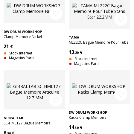
favorite_border
favorite_border
DW DRUM WORKSHOP
Clamp Memoire Nickel
TAMA
ML222C Bague Memoire Pour Tube
21
€
Stand Star 22.2MM
13
€
Stock Internet
.20
Magasins Paris
Stock Internet
Magasins Paris
favorite_border
favorite_border
DW DRUM WORKSHOP
Racks Clamp Memoire
GIBRALTAR
SC-HML127 Bague Memoire
14
€
Articulee 12.7 MM
.30
6
€
.50
Stock Internet