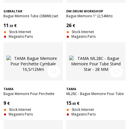
GIBRALTAR
DW DRUM WORKSHOP
Bague Memoire Tube (38MM) (set
Bague Memoire 1" (2,54Mm)
De 2)
11
26
€
€
.50
Stock Internet
Stock Internet
Magasins Paris
Magasins Paris
favorite_border
favorite_border
TAMA
TAMA
Bague Memoire Pour Perchette
ML28C - Bague Memoire Pour Tube
Cymbale 10,5/12Mm
Stand Star - 28 MM
9
15
€
€
.60
Stock Internet
Stock Internet
Magasins Paris
Magasins Paris