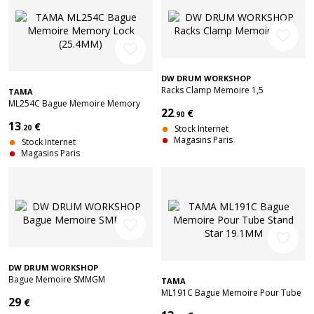
favorite_border
favorite_border
DW DRUM WORKSHOP
Racks Clamp Memoire 1,5
TAMA
ML254C Bague Memoire Memory
22
€
Lock (25.4MM)
.90
13
€
.20
Stock Internet
Magasins Paris
Stock Internet
Magasins Paris
favorite_border
favorite_border
DW DRUM WORKSHOP
Bague Memoire SMMGM
TAMA
ML191C Bague Memoire Pour Tube
29
€
Stand Star 19.1MM