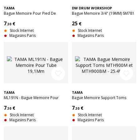
TAMA
DW DRUM WORKSHOP
Bague Memoire Pour Pied De
Bague Memoire 3/4" (19MM) SM781
Cymbale Tube 22,2 Mm
7
25
€
€
.30
Stock Internet
Stock Internet
Magasins Paris
Magasins Paris
favorite_border
favorite_border
TAMA
TAMA
ML191N - Bague Memoire Pour
Bague Memoire Support Toms
Tube 19,1Mm
MTH900M et MTH900BM - 25.4MM
7
7
€
€
.30
.30
Stock Internet
Stock Internet
Magasins Paris
Magasins Paris