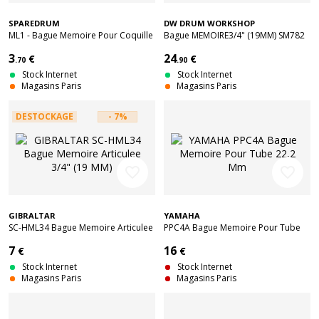
SPAREDRUM
DW DRUM WORKSHOP
ML1 - Bague Memoire Pour Coquille
Bague MEMOIRE3/4" (19MM) SM782
TB4 / TB5 (X1)
3
24
€
€
.70
.90
Stock Internet
Stock Internet
Magasins Paris
Magasins Paris
DESTOCKAGE
- 7%
favorite_border
favorite_border
GIBRALTAR
YAMAHA
SC-HML34 Bague Memoire Articulee
PPC4A Bague Memoire Pour Tube
3/4" (19 MM)
22,2 Mm
7
16
€
€
Stock Internet
Stock Internet
Magasins Paris
Magasins Paris