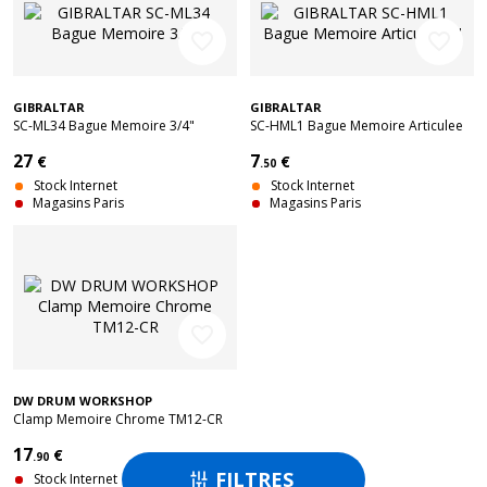
favorite_border
favorite_border
GIBRALTAR
GIBRALTAR
SC-ML34 Bague Memoire 3/4"
SC-HML1 Bague Memoire Articulee
1"
27
7
€
€
.50
Stock Internet
Stock Internet
Magasins Paris
Magasins Paris
favorite_border
DW DRUM WORKSHOP
Clamp Memoire Chrome TM12-CR
17
€
.90
FILTRES

Stock Internet