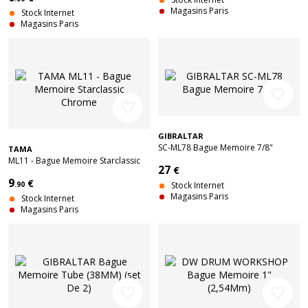
Magasins Paris
Stock Internet
Magasins Paris
favorite_border
favorite_border
GIBRALTAR
SC-ML78 Bague Memoire 7/8"
TAMA
ML11 - Bague Memoire Starclassic
27
€
Chrome
9
€
.90
Stock Internet
Magasins Paris
Stock Internet
Magasins Paris
favorite_border
favorite_border