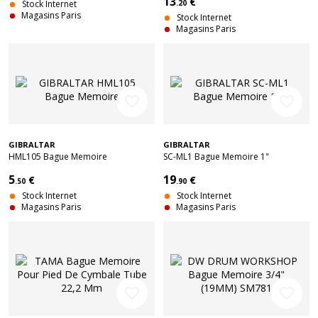
13
€
Stock Internet
.20
Magasins Paris
Stock Internet
Magasins Paris
favorite_border
favorite_border
GIBRALTAR
GIBRALTAR
HML105 Bague Memoire
SC-ML1 Bague Memoire 1"
5
19
€
€
.50
.90
Stock Internet
Stock Internet
Magasins Paris
Magasins Paris
favorite_border
favorite_border