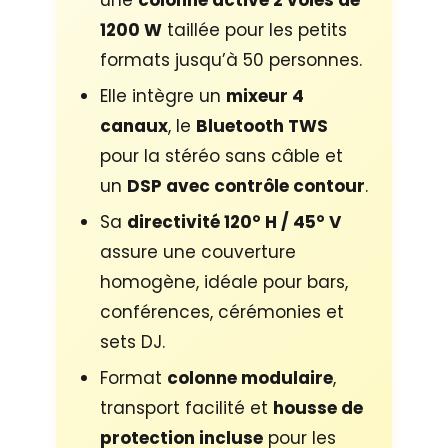
une
colonne active 2 voies de
1200 W
taillée pour les petits
formats jusqu’à 50 personnes.
Elle intègre un
mixeur 4
canaux
, le
Bluetooth TWS
pour la stéréo sans câble et
un
DSP avec contrôle contour
.
Sa
directivité 120° H / 45° V
assure une couverture
homogène, idéale pour bars,
conférences, cérémonies et
sets DJ.
Format
colonne modulaire
,
transport facilité et
housse de
protection incluse
pour les