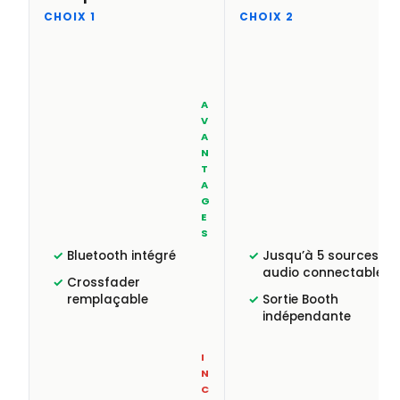
CHOIX 1
CHOIX 2
A
V
A
N
T
A
G
E
S
Bluetooth intégré
Jusqu’à 5 sources
audio connectables
Crossfader
remplaçable
Sortie Booth
indépendante
I
N
C