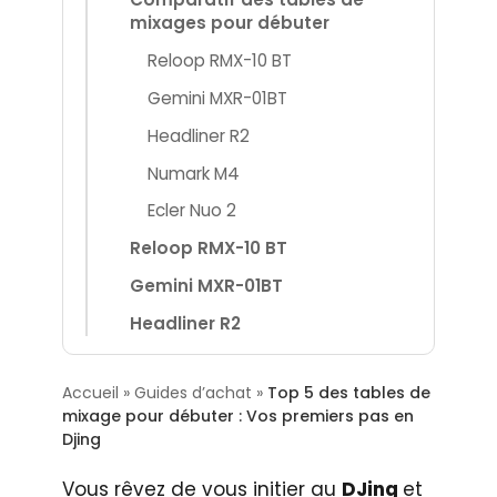
mixages pour débuter
Reloop RMX-10 BT
Gemini MXR-01BT
Headliner R2
Numark M4
Ecler Nuo 2
Reloop RMX-10 BT
Gemini MXR-01BT
Headliner R2
Numark M4
Accueil
»
Guides d’achat
»
Top 5 des tables de
Ecler Nuo 2
mixage pour débuter : Vos premiers pas en
Le mot de la fin : à chacun son
Djing
mix
Vous rêvez de vous initier au
DJing
et