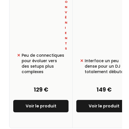
O
N
V
É
N
I
E
N
T
S
Peu de connectiques
pour évoluer vers
Interface un peu
des setups plus
dense pour un DJ
complexes
totalement débutant
129 €
149 €
Voir le produit
Voir le produit