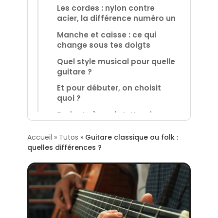
Les cordes : nylon contre
acier, la différence numéro un
Manche et caisse : ce qui
change sous tes doigts
Quel style musical pour quelle
guitare ?
Et pour débuter, on choisit
quoi ?
Budget : à quoi s’attendre
dans chaque famille
Accueil
»
Tutos
»
Guitare classique ou folk :
Le test ultime avant de te
quelles différences ?
décider
En conclusion : deux
instruments, deux mondes
Sources