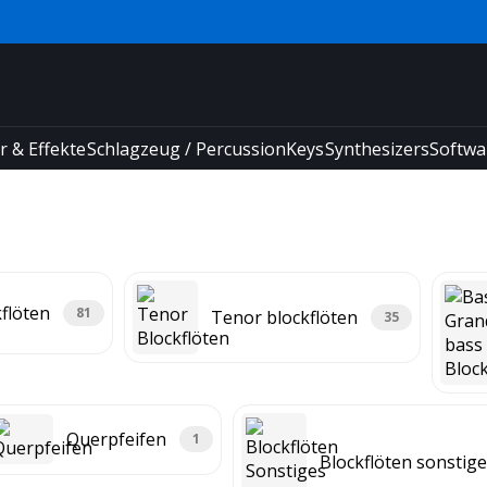
r & Effekte
Schlagzeug / Percussion
Keys
Synthesizers
Softwa
flöten
81
Tenor blockflöten
35
Querpfeifen
1
Blockflöten sonstig