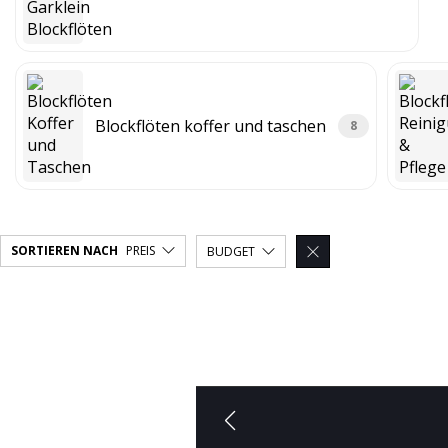
Blockflöten koffer und taschen
8
SORTIEREN NACH
PREIS
BUDGET
