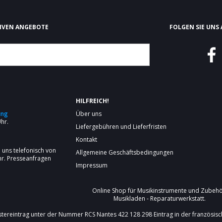
SIVEN ANGEBOTE
FOLGEN SIE UNS 
HILFREICH!
ung
Über uns
Uhr.
Liefergebühren und Lieferfristen
Kontakt
e uns telefonisch von
Allgemeine Geschäftsbedingungen
r.
Presseanfragen
Impressum
Online Shop für
Musikinstrumente
und Zubehö
Musikladen - Reparaturwerkstatt.
stereintrag unter der Nummer RCS Nantes 422 128 298 Eintrag in der französ