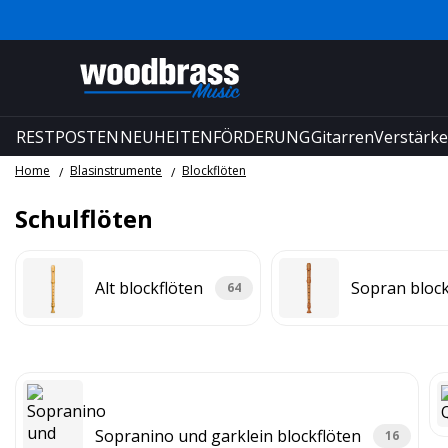
RESTPOSTEN
NEUHEITEN
FÖRDERUNG
Gitarren
Verstärke
Home
Blasinstrumente
Blockflöten
Schulflöten
Alt blockflöten
Sopran block
64
Sopranino und garklein blockflöten
16