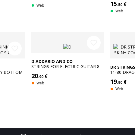
15
€
74 8 STRIN
.50
Web
Web
favorite_border
favorite_border
D'ADDARIO AND CO
STRINGS FOR ELECTRIC GUITAR 8
DR STRING
STRINGS NYXL0980 NICKEL NET
VY BOTTOM
11-80 DRAG
20
€
SUPER LIGHT 09-80
.90
STRING HE
19
€
.90
Web
Web