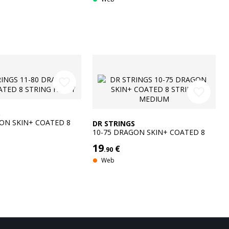
GS
favorite_border
favorite_border
S
ON SKIN+ COATED 8
DR STRINGS
AVY
10-75 DRAGON SKIN+ COATED 8
STRING MEDIUM
19
€
.90
Web