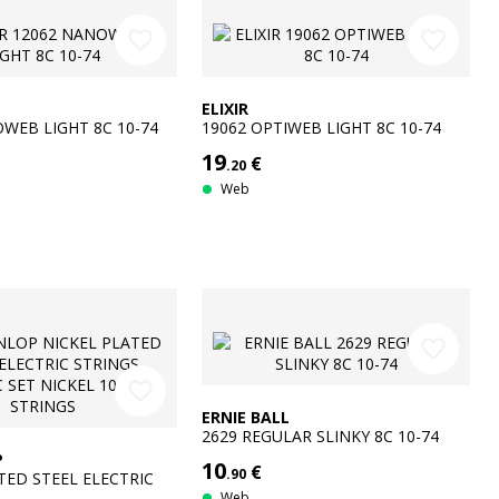
favorite_border
favorite_border
ELIXIR
WEB LIGHT 8C 10-74
19062 OPTIWEB LIGHT 8C 10-74
19
€
.20
Web
favorite_border
favorite_border
ERNIE BALL
2629 REGULAR SLINKY 8C 10-74
P
10
€
.90
TED STEEL ELECTRIC
ECTRIC SET NICKEL 10-
Web