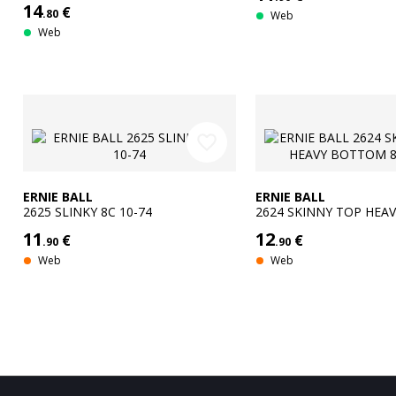
14
€
LIGHT 8 STRINGS 09-65
.80
Web
Web
favorite_border
ERNIE BALL
ERNIE BALL
2625 SLINKY 8C 10-74
2624 SKINNY TOP HEA
8C 9-80
11
12
€
€
.90
.90
Web
Web