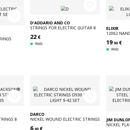
favorite_border
favorite_border
D'ADDARIO AND CO
STRINGS FOR ELECTRIC GUITAR 8
ELIXIR
STRINGS NYXL1074 NICKEL NET
12062 NANO
22
€
HIGH-PITCHED LIGHT / HEAVY BASS
RINGS
19
€
10-74
.90
042
Web
Web
favorite_border
favorite_border
DARCO
TRINGS 8
NICKEL WOUND ELECTRIC STRINGS
JIM DUNLO
D930 EXTRA LIGHT 9-42 SET
NICKEL PLA
6
€
.90
STRINGS EL