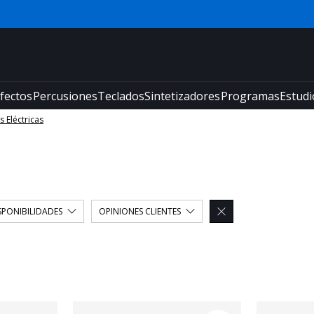
fectos
Percusiones
Teclados
Sintetizadores
Programas
Estudi
 Eléctricas
SPONIBILIDADES
OPINIONES CLIENTES
