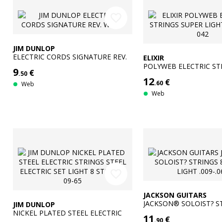
favorite_border
JIM DUNLOP
ELECTRIC CORDS SIGNATURE REV.
ELIXIR
WILLY'S LOTTERY MEDIUM LIGHT
POLYWEB ELECTRIC ST
9
€
!9-11-16-24-32-42-42
.50
SUPER LIGHT SET 009-
12
€
.60
Web
Web
favorite_border
JACKSON GUITARS
JACKSON® SOLOIST? S
JIM DUNLOP
STRING LIGHT .009-.065
NICKEL PLATED STEEL ELECTRIC
11
€
.90
STRINGS STEEL ELECTRIC SET