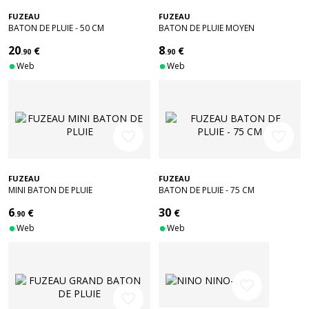
FUZEAU
FUZEAU
BATON DE PLUIE - 50 CM
BATON DE PLUIE MOYEN
20
8
€
€
.90
.90
Web
Web
favorite_border
favorite_border
FUZEAU
FUZEAU
MINI BATON DE PLUIE
BATON DE PLUIE - 75 CM
6
30
€
€
.90
Web
Web
favorite_border
favorite_border