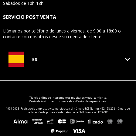
Sábados de 10h-18h.
SERVICIO POST VENTA
Llámanos por teléfono de lunes a viernes, de 9:00 a 18:00 o
contacte con nosotros desde su cuenta de cliente.
keyboard_arrow_down
ES
Tienda online de
instrumentos musicales
y equipamiento.
Venta de instrumentos musicales - Centro de reparaciones.
1999-2025- Registro de empresas y comercios con el número RCS Nantes 422 128 298 número de
declaración de protección de datos de la CNIL francesa: 1286486.