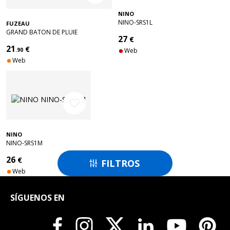
NINO
NINO-SRS1L
FUZEAU
GRAND BATON DE PLUIE
27
€
21
€
.90
Web
Web
favorite_border
NINO
NINO-SRS1M
26
€
FILTROS

Web
SÍGUENOS EN