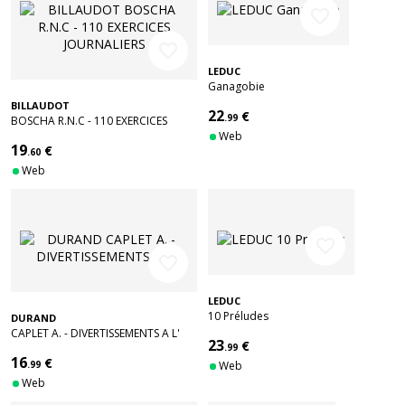
favorite_border
favorite_border
LEDUC
Ganagobie
BILLAUDOT
22
€
.99
BOSCHA R.N.C - 110 EXERCICES
JOURNALIERS
Web
19
€
.60
Web
favorite_border
favorite_border
LEDUC
10 Préludes
DURAND
CAPLET A. - DIVERTISSEMENTS A L'
23
€
ESPAGNOLE - HARPE
.99
16
€
.99
Web
Web