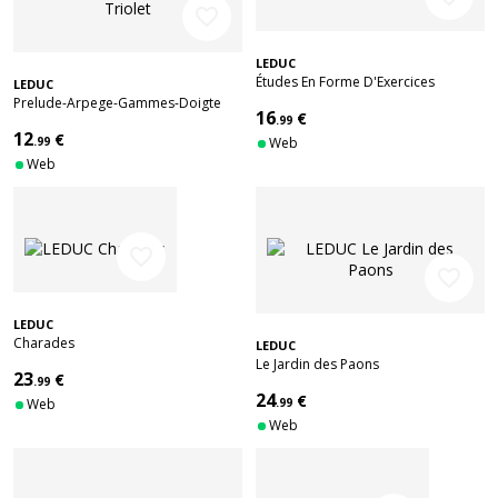
favorite_border
LEDUC
Études En Forme D'Exercices
LEDUC
Prelude-Arpege-Gammes-Doigte
16
€
croise-Triolet
.99
12
€
.99
Web
Web
favorite_border
favorite_border
LEDUC
Charades
LEDUC
Le Jardin des Paons
23
€
.99
24
€
Web
.99
Web