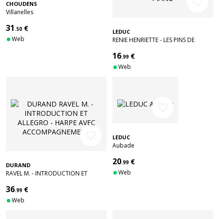
favorite_border
CHOUDENS
Villanelles
31
€
.50
LEDUC
Web
RENIE HENRIETTE - LES PINS DE
CHARLANNES - HARPE ET PIANO
16
€
.99
Web
favorite_border
favorite_border
LEDUC
Aubade
20
€
.99
DURAND
Web
RAVEL M. - INTRODUCTION ET
ALLEGRO - HARPE AVEC
36
€
ACCOMPAGNEMENT
.99
Web