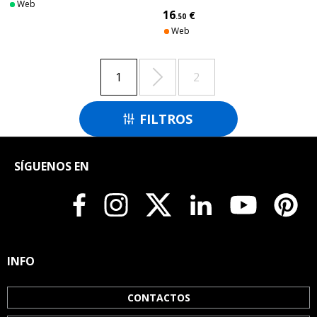
Web
SÈCHE - HARPE SOLO
16
€
.50
Web

1
2
FILTROS

SÍGUENOS EN
INFO
CONTACTOS