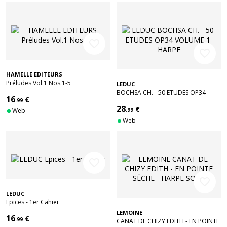
favorite_border
favorite_border
HAMELLE EDITEURS
Préludes Vol.1 Nos.1-5
LEDUC
BOCHSA CH. - 50 ETUDES OP34
16
€
.99
VOLUME 1- HARPE
28
€
Web
.99
Web
favorite_border
favorite_border
LEDUC
Epices - 1er Cahier
LEMOINE
16
€
.99
CANAT DE CHIZY EDITH - EN POINTE