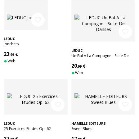
favorite_border
favorite_border
LEDUC
Jonchets
LEDUC
23
€
.99
Un Bal A La Campagne - Suite De
Web
Danses
20
€
.99
Web
favorite_border
favorite_border
LEDUC
HAMELLE EDITEURS
25 Exercices-Etudes Op. 62
Sweet Blues
27
17
€
€