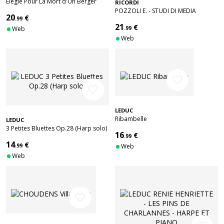
Elégie Pour La Mort d'Un Berger
RICORDI
POZZOLI E. - STUDI DI MEDIA
20
€
.99
DIFFICOLTA - HARPE
21
€
Web
.99
Web
favorite_border
favorite_border
LEDUC
Ribambelle
LEDUC
3 Petites Bluettes Op.28 (Harp solo)
16
€
.99
14
€
.99
Web
Web
favorite_border