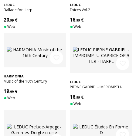
LEDUC
LEDUC
Ballade for Harp
Epices Vol.2
20
16
€
€
.99
.99
Web
Web
favorite_border
favorite_border
HARMONIA
Music of the 16th Century
LEDUC
PIERNE GABRIEL - IMPROMPTU-
19
€
.99
CAPRICE OP.9 TER - HARPE
16
€
Web
.99
Web
favorite_border