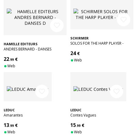
favorite_border
favorite_border
SCHIRMER
SOLOS FOR THE HARP PLAYER -
HAMELLE EDITEURS
HARP
ANDRES BERNARD - DANSES
24
€
D'AUTOMNE - HARPE
22
€
.99
Web
Web
favorite_border
favorite_border
LEDUC
LEDUC
Amarantes
Contes Vagues
13
15
€
€
.99
.99
Web
Web