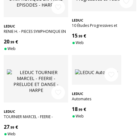
favorite_border
favorite_border
LEDUC
10 Études Progressives et
LEDUC
Techniques
RENIE H. - PIECES SYMPHONIQUE EN
15
€
TROIS EPISODES - HARPE
.99
20
€
.99
Web
Web
favorite_border
favorite_border
LEDUC
Automates
18
€
.99
LEDUC
Web
TOURNIER MARCEL - FEERIE -
PRELUDE ET DANSE - HARPE
27
€
.99
Web