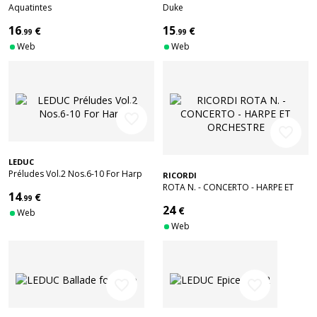
Aquatintes
Duke
16
15
€
€
.99
.99
Web
Web
favorite_border
favorite_border
LEDUC
Préludes Vol.2 Nos.6-10 For Harp
RICORDI
ROTA N. - CONCERTO - HARPE ET
14
€
.99
ORCHESTRE
24
€
Web
Web
favorite_border
favorite_border