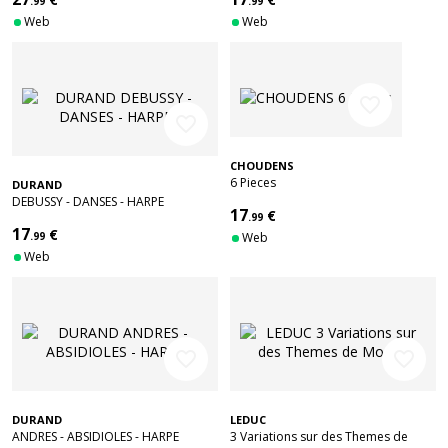
.99
.99
Web
Web
favorite_border
favorite_border
CHOUDENS
6 Pieces
DURAND
DEBUSSY - DANSES - HARPE
17
€
.99
17
€
.99
Web
Web
favorite_border
favorite_border
DURAND
LEDUC
ANDRES - ABSIDIOLES - HARPE
3 Variations sur des Themes de