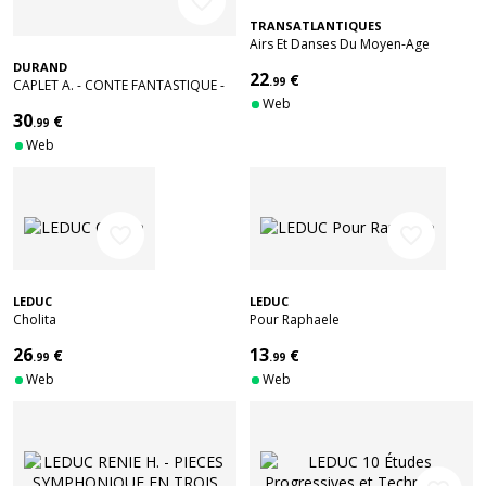
favorite_border
TRANSATLANTIQUES
Airs Et Danses Du Moyen-Age
DURAND
22
€
.99
CAPLET A. - CONTE FANTASTIQUE -
HARPE ET QUATUOR A CORDES
Web
30
€
.99
Web
favorite_border
favorite_border
LEDUC
LEDUC
Cholita
Pour Raphaele
26
13
€
€
.99
.99
Web
Web