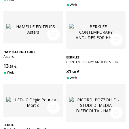
Web
favorite_border
favorite_border
HAMELLE EDITEURS
Asters
BERKLEE
CONTEMPORARY ANDUDES FOR
13
€
.99
HARP
31
€
Web
.50
Web
favorite_border
favorite_border
LEDUC