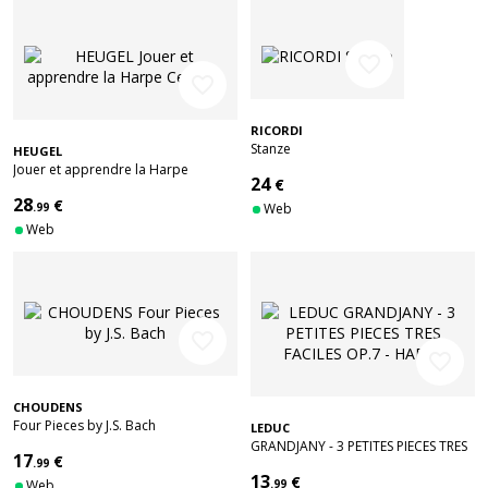
favorite_border
favorite_border
RICORDI
Stanze
HEUGEL
Jouer et apprendre la Harpe
24
€
Celtique
28
€
.99
Web
Web
favorite_border
favorite_border
CHOUDENS
Four Pieces by J.S. Bach
LEDUC
GRANDJANY - 3 PETITES PIECES TRES
17
€
.99
FACILES OP.7 - HARPE
13
€
Web
.99