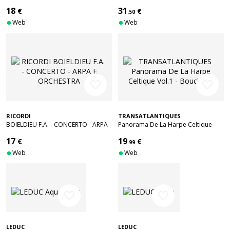
Mozart
18
31
€
€
.50
Web
Web
favorite_border
favorite_border
RICORDI
TRANSATLANTIQUES
BOIELDIEU F.A. - CONCERTO - ARPA
Panorama De La Harpe Celtique
E ORCHESTRA
Vol.1 - Bouchaud
17
19
€
€
.99
Web
Web
favorite_border
favorite_border
LEDUC
LEDUC