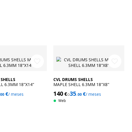
favorite_border
favorite_border
 SHELLS
CVL DRUMS SHELLS
L 6.3MM 18"X14"
MAPLE SHELL 6.3MM 18"X8"
140
35
€
€
€
/ meses
o
/ meses
.00
.00
Web