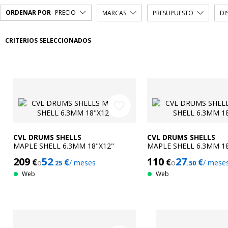
ORDENAR POR
PRECIO
MARCAS
PRESUPUESTO
DI
CRITERIOS SELECCIONADOS
favorite_border
CVL DRUMS SHELLS
CVL DRUMS SHELLS
MAPLE SHELL 6.3MM 18"X12"
MAPLE SHELL 6.3MM 18
209
52
110
27
€
€
€
€
o
/ meses
o
/ mese
.25
.50
Web
Web