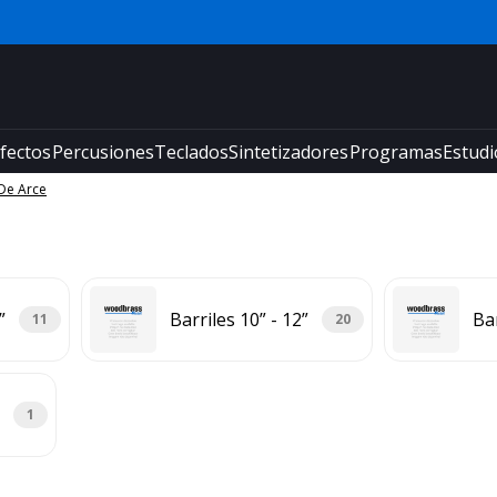
fectos
Percusiones
Teclados
Sintetizadores
Programas
Estudi
 De Arce
”
Barriles 10” - 12”
Bar
11
20
1