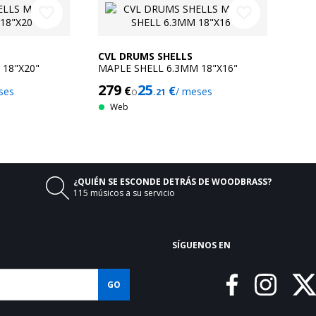
favorite_border
favorite_border
CVL DRUMS SHELLS
 18"X20"
MAPLE SHELL 6.3MM 18"X16"
279
25
€
€
ses
o
/ meses
.21
Web

¿QUIÉN SE ESCONDE DETRÁS DE WOODBRASS?
115 músicos a su servicio
SÍGUENOS EN
GO