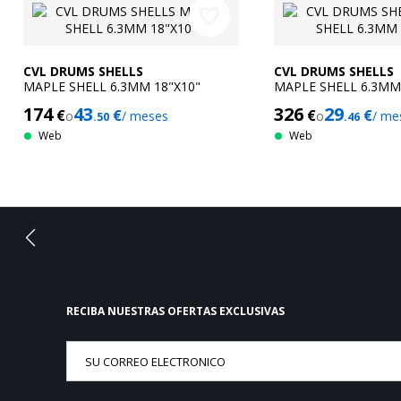
favorite_border
CVL DRUMS SHELLS
CVL DRUMS SHELLS
MAPLE SHELL 6.3MM 18"X10"
MAPLE SHELL 6.3MM
174
43
326
29
€
€
€
€
o
/ meses
o
/ me
.50
.46
Web
Web
RECIBA NUESTRAS OFERTAS EXCLUSIVAS