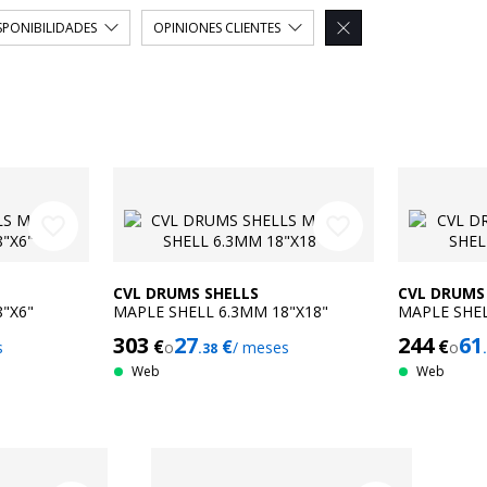
SPONIBILIDADES
OPINIONES CLIENTES

favorite_border
favorite_border
CVL DRUMS SHELLS
CVL DRUMS
"X6"
MAPLE SHELL 6.3MM 18"X18"
MAPLE SHEL
303
27
244
61
€
€
€
s
o
/ meses
o
.38
Web
Web