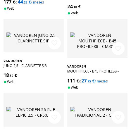
177
44
€
€
o
/ meses
.25
24
€
.40
Web
Web
favorite_border
favorite_border
VANDOREN
JUNO 2,5 - CLARINETTE SIB
VANDOREN
MOUTHPIECE - B45 PROFILE88 -
18
€
.50
CM3088
111
27
€
€
o
/ meses
Web
.75
Web
favorite_border
favorite_border