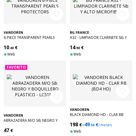
favorite_border
favorite_border
VANDOREN
BG FRANCE
6-PIECE TRANSPARENT PEARLS
A32 - LIMPIADOR CLARINETE Sib Y
PROTECTORS
ALTO MICROFIBER
10
14
€
€
.40
.90
Web
Web
FAVORITO
favorite_border
favorite_border
VANDOREN
BLACK DIAMOND HD - CLAR BB
VANDOREN
(BD4 HD)
ABRAZADERA M/O Sib NEGRO Y
198
49
€
€
o
/ meses
BOQUILLERO PLASTICO - LC51BP
.50
47
€
Web