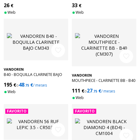
26
33
€
€
Web
Web
favorite_border
favorite_border
VANDOREN
B40 - BOQUILLA CLARINETE BAJO
VANDOREN
CM343
MOUTHPIECE - CLARINETTE BB - B40
195
48
€
€
o
/ meses
.75
(CM307)
111
27
€
€
o
/ meses
Web
.75
Web
FAVORITO
FAVORITO
favorite_border
favorite_border