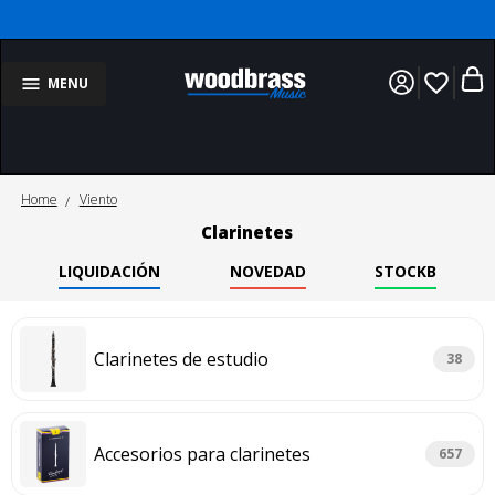
favorite_border
MENU
Home
Viento
Clarinetes
LIQUIDACIÓN
NOVEDAD
STOCKB
Clarinetes de estudio
38
Accesorios para clarinetes
657