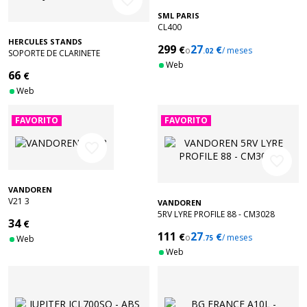
favorite_border
SML PARIS
CL400
HERCULES STANDS
299
27
€
€
o
/ meses
.02
SOPORTE DE CLARINETE
BAJO/FAGOT DS561B
Web
66
€
Web
FAVORITO
FAVORITO
favorite_border
favorite_border
VANDOREN
V21 3
VANDOREN
5RV LYRE PROFILE 88 - CM3028
34
€
111
27
€
€
o
/ meses
Web
.75
Web