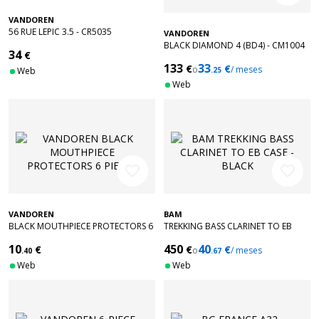
VANDOREN
56 RUE LEPIC 3.5 - CR5035
VANDOREN
BLACK DIAMOND 4 (BD4) - CM1004
34
€
133
33
€
€
o
/ meses
Web
.25
Web
favorite_border
favorite_border
VANDOREN
BAM
BLACK MOUTHPIECE PROTECTORS 6
TREKKING BASS CLARINET TO EB
PIECES
CASE - BLACK
10
450
40
€
€
€
o
/ meses
.40
.67
Web
Web