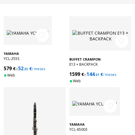
favorite_border
favorite_border
YAMAHA
YCL-255S
BUFFET CRAMPON
E13 + BACKPACK
579
52
€
€
o
/ meses
.33
1599
144
€
€
o
/ meses
Web
.51
Web
favorite_border
YAMAHA
YCL-65003