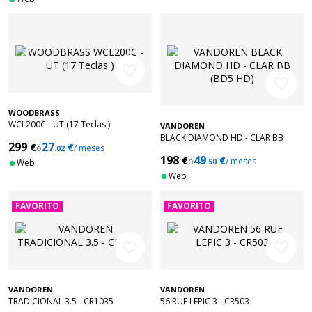
favorite_border
favorite_border
WOODBRASS
WCL200C - UT (17 Teclas )
VANDOREN
BLACK DIAMOND HD - CLAR BB
299
27
€
€
o
/ meses
.02
(BD5 HD)
198
49
€
€
o
/ meses
Web
.50
Web
FAVORITO
FAVORITO
favorite_border
favorite_border
VANDOREN
VANDOREN
TRADICIONAL 3.5 - CR1035
56 RUE LEPIC 3 - CR503