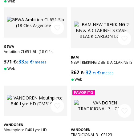
Web
favorite_border
favorite_border
GEWA
Ambition CL651 Sib (18 Clés
Argentées)
BAM
371
33
€
€
o
/ meses
NEW TREKKING 2 BB & A CLARINETS
.53
CASE - BLACK CARBON LOOK
Web
362
32
€
€
o
/ meses
.71
Web
FAVORITO
favorite_border
favorite_border
VANDOREN
Mouthpiece B40 Lyre HD
VANDOREN
TRADICIONAL 3 - CR123
(CM319HD)