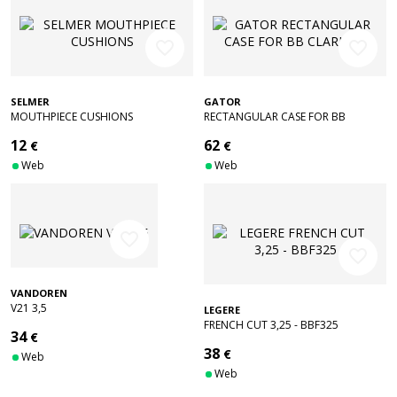
favorite_border
favorite_border
SELMER
GATOR
MOUTHPIECE CUSHIONS
RECTANGULAR CASE FOR BB
CLARINET
12
62
€
€
Web
Web
favorite_border
favorite_border
VANDOREN
V21 3,5
LEGERE
FRENCH CUT 3,25 - BBF325
34
€
38
€
Web
Web