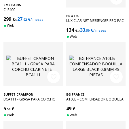
SML PARIS
CLE400
PROTEC
299
27
€
€
o
/ meses
.02
LUX CLARINET MESSENGER PRO PAC
Web
- BLACK
134
33
€
€
o
/ meses
.50
Web
favorite_border
favorite_border
BUFFET CRAMPON
BG FRANCE
BCA111 - GRASA PARA CORCHO
A10LB - COMPENSADOR BOQUILLA
CLARINETE - BCA111
LARGE BLACK 0,8MM 48 PIEZAS
5
49
€
€
.50
Web
Web