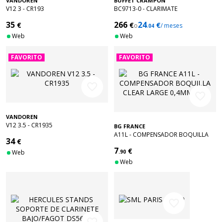
VANDOREN
BUFFET CRAMPON
V12 3 - CR193
BC9713-0 - CLARIMATE
35
266
24
€
€
€
o
/ meses
.04
Web
Web
FAVORITO
FAVORITO
favorite_border
favorite_border
VANDOREN
V12 3.5 - CR1935
BG FRANCE
A11L - COMPENSADOR BOQUILLA
34
€
CLEAR LARGE 0,4MM (X6)
7
€
Web
.90
Web
favorite_border