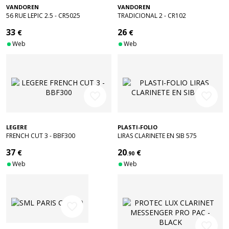
VANDOREN
VANDOREN
56 RUE LEPIC 2.5 - CR5025
TRADICIONAL 2 - CR102
33
26
€
€
Web
Web
favorite_border
favorite_border
LEGERE
PLASTI-FOLIO
FRENCH CUT 3 - BBF300
LIRAS CLARINETE EN SIB 575
37
20
€
€
.90
Web
Web
favorite_border
favorite_border