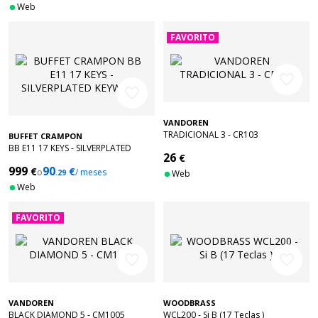
Web
FAVORITO
favorite_border
favorite_border
VANDOREN
TRADICIONAL 3 - CR103
BUFFET CRAMPON
BB E11 17 KEYS - SILVERPLATED
26
€
KEYWORK
999
90
€
€
o
/ meses
.29
Web
Web
FAVORITO
favorite_border
favorite_border
VANDOREN
WOODBRASS
BLACK DIAMOND 5 - CM1005
WCL200 - Si B (17 Teclas )