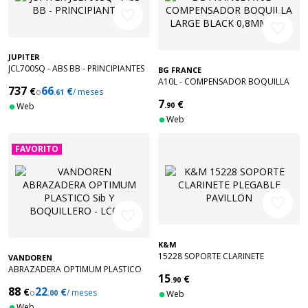
favorite_border
favorite_border
JUPITER
JCL700SQ - ABS BB - PRINCIPIANTES
BG FRANCE
A10L - COMPENSADOR BOQUILLA
737
66
€
€
o
/ meses
.61
LARGE BLACK 0,8MM (X6)
7
€
Web
.90
Web
FAVORITO
favorite_border
favorite_border
K&M
15228 SOPORTE CLARINETE
VANDOREN
PLEGABLE PAVILLON
ABRAZADERA OPTIMUM PLASTICO
15
€
Sib Y BOQUILLERO - LC01P
.90
88
22
€
€
o
/ meses
.00
Web
Web