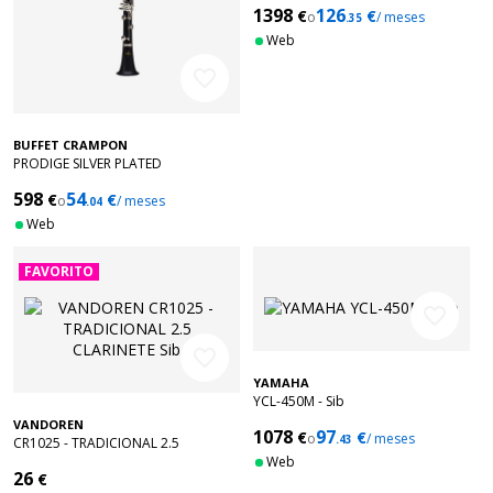
1398
126
€
€
o
/ meses
.35
Web
favorite_border
BUFFET CRAMPON
PRODIGE SILVER PLATED
598
54
€
€
o
/ meses
.04
Web
FAVORITO
favorite_border
favorite_border
YAMAHA
YCL-450M - Sib
VANDOREN
1078
97
€
€
o
/ meses
.43
CR1025 - TRADICIONAL 2.5
CLARINETE Sib
Web
26
€