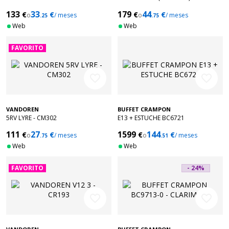
133
33
179
44
€
€
€
€
o
/ meses
o
/ meses
.25
.75
Web
Web
FAVORITO
favorite_border
favorite_border
VANDOREN
BUFFET CRAMPON
5RV LYRE - CM302
E13 + ESTUCHE BC6721
111
27
1599
144
€
€
€
€
o
/ meses
o
/ meses
.75
.51
Web
Web
FAVORITO
- 24%
favorite_border
favorite_border