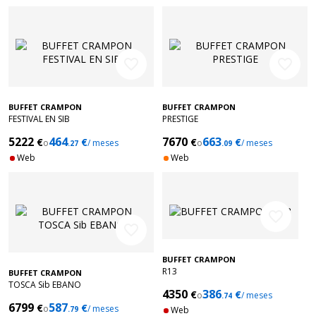
favorite_border
favorite_border
BUFFET CRAMPON
BUFFET CRAMPON
FESTIVAL EN SIB
PRESTIGE
5222
464
7670
663
€
€
€
€
o
/ meses
o
/ meses
.27
.09
Web
Web
favorite_border
favorite_border
BUFFET CRAMPON
R13
BUFFET CRAMPON
TOSCA Sib EBANO
4350
386
€
€
o
/ meses
.74
6799
587
€
€
o
/ meses
.79
Web