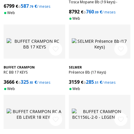
Tosca Mopane Bb (19 keys) -
6799
587
€
€
o
/ meses
.79
Anniversary Edition
8792
760
€
€
o
/ meses
Web
.09
Web
favorite_border
favorite_border
BUFFET CRAMPON
SELMER
RC BB 17 KEYS
Présence Bb (17 Keys)
3666
325
3159
285
€
€
€
€
o
/ meses
o
/ meses
.93
.51
Web
Web
favorite_border
favorite_border