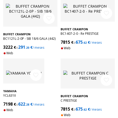
favorite_border
favorite_border
BUFFET CRAMPON
BC1407-2-0 - Re PRESTIGE
BUFFET CRAMPON
BC1121L-2-0P - SIB 18/6 GALA (442)
7815
675
€
€
o
/ meses
.62
3222
291
€
€
o
/ meses
.20
Web
Web
favorite_border
favorite_border
YAMAHA
YCL631II
BUFFET CRAMPON
C PRESTIGE
7198
622
€
€
o
/ meses
.28
7815
675
€
€
o
/ meses
Web
.62
Web