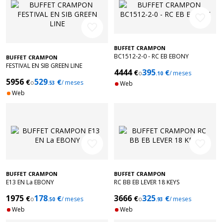
favorite_border
favorite_border
BUFFET CRAMPON
BC1512-2-0 - RC EB EBONY
BUFFET CRAMPON
FESTIVAL EN SIB GREEN LINE
4444
395
€
€
o
/ meses
.10
5956
529
€
€
o
/ meses
.53
Web
Web
favorite_border
favorite_border
BUFFET CRAMPON
BUFFET CRAMPON
E13 EN La EBONY
RC BB EB LEVER 18 KEYS
1975
178
3666
325
€
€
€
€
o
/ meses
o
/ meses
.50
.93
Web
Web