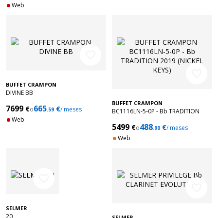
Web
favorite_border
favorite_border
BUFFET CRAMPON
DIVINE BB
BUFFET CRAMPON
7699
665
€
€
o
/ meses
.59
BC1116LN-5-0P - Bb TRADITION
Web
2019 (NICKEL KEYS)
5499
488
€
€
o
/ meses
.90
Web
favorite_border
favorite_border
SELMER
20
SELMER