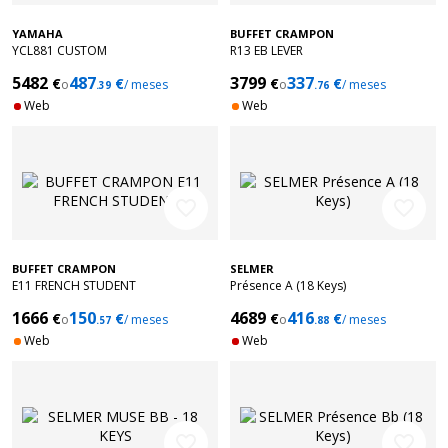
YAMAHA
BUFFET CRAMPON
YCL881 CUSTOM
R13 EB LEVER
5482
487
3799
337
€
€
€
€
o
/ meses
o
/ meses
.39
.76
Web
Web
favorite_border
favorite_border
BUFFET CRAMPON
SELMER
E11 FRENCH STUDENT
Présence A (18 Keys)
1666
150
4689
416
€
€
€
€
o
/ meses
o
/ meses
.57
.88
Web
Web
favorite_border
favorite_border