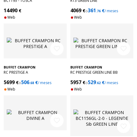
BC1195 - TOSCA
R13 GREEN LINE
14490
4069
361
€
€
€
o
/ meses
.76
Web
Web
favorite_border
favorite_border
BUFFET CRAMPON
BUFFET CRAMPON
RC PRESTIGE A
RC PRESTIGE GREEN LINE BB
5699
506
5957
529
€
€
€
€
o
/ meses
o
/ meses
.68
.62
Web
Web
favorite_border
favorite_border