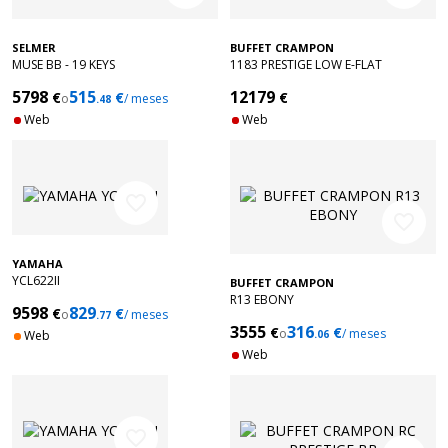
SELMER
BUFFET CRAMPON
MUSE BB - 19 KEYS
1183 PRESTIGE LOW E-FLAT
5798
515
12179
€
€
€
o
/ meses
.48
Web
Web
favorite_border
favorite_border
YAMAHA
YCL622II
BUFFET CRAMPON
R13 EBONY
9598
829
€
€
o
/ meses
.77
3555
316
€
€
o
/ meses
Web
.06
Web
favorite_border