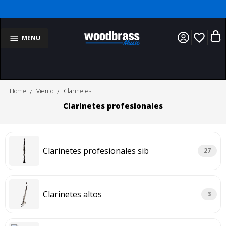
favorite_border
MENU
Home
Viento
Clarinetes
Clarinetes profesionales
Clarinetes profesionales sib
27
Clarinetes altos
3