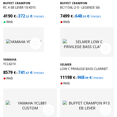
BUFFET CRAMPON
BUFFET CRAMPON
RC A EB LEVER 18 KEYS
BC1156L-2-0 - LEGENDE Sib
4190
372
7499
648
€
€
€
€
o
/ meses
o
/ meses
.52
.30
Web
Web
favorite_border
favorite_border
YAMAHA
YCL621II
SELMER
LOW C PRIVILEGE BASS CLARINET
8579
741
€
€
o
/ meses
.67
11198
968
€
€
o
/ meses
Web
.09
Web
favorite_border
favorite_border