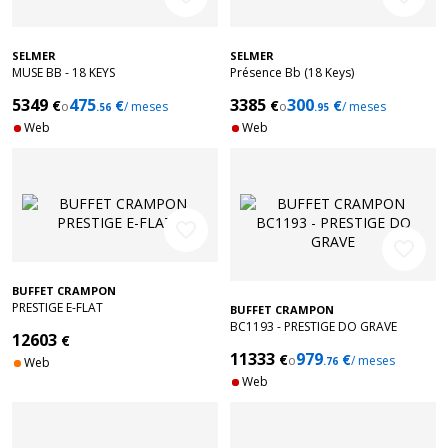
SELMER
SELMER
MUSE BB - 18 KEYS
Présence Bb (18 Keys)
5349
475
3385
300
€
€
€
€
o
/ meses
o
/ meses
.56
.95
Web
Web
favorite_border
favorite_border
BUFFET CRAMPON
PRESTIGE E-FLAT
BUFFET CRAMPON
BC1193 - PRESTIGE DO GRAVE
12603
€
11333
979
€
€
o
/ meses
Web
.76
Web