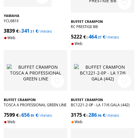
favorite_border
YAMAHA
YCL681II
BUFFET CRAMPON
RC PRESTIGE BB
3839
341
€
€
o
/ meses
.31
5222
464
€
€
o
/ meses
Web
.27
Web
favorite_border
favorite_border
BUFFET CRAMPON
BUFFET CRAMPON
TOSCA A PROFESSIONAL GREEN LINE
BC1221-2-0P - LA 17/6 GALA (442)
7599
656
3175
286
€
€
€
€
o
/ meses
o
/ meses
.95
.96
Web
Web