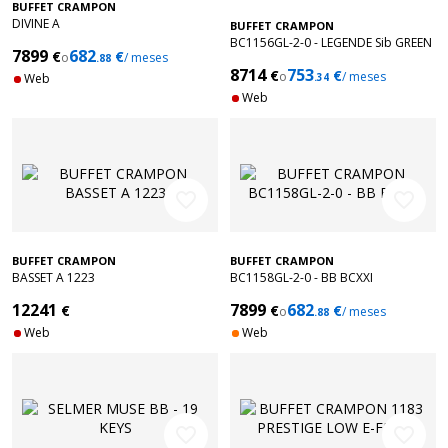
BUFFET CRAMPON
DIVINE A
BUFFET CRAMPON
BC1156GL-2-0 - LEGENDE Sib GREEN
7899
682
€
€
o
/ meses
.88
LINE
8714
753
€
€
o
/ meses
Web
.34
Web
favorite_border
favorite_border
BUFFET CRAMPON
BUFFET CRAMPON
BASSET A 1223
BC1158GL-2-0 - BB BCXXI
12241
7899
682
€
€
€
o
/ meses
.88
Web
Web
favorite_border
favorite_border