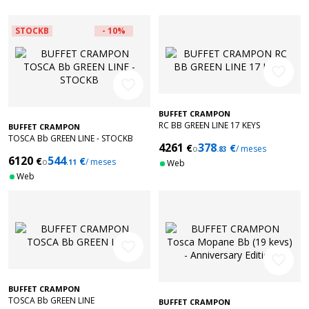
STOCKB
- 10%
favorite_border
favorite_border
BUFFET CRAMPON
RC BB GREEN LINE 17 KEYS
BUFFET CRAMPON
TOSCA Bb GREEN LINE - STOCKB
4261
378
€
€
o
/ meses
.83
6120
544
€
€
o
/ meses
.11
Web
Web
favorite_border
favorite_border
BUFFET CRAMPON
TOSCA Bb GREEN LINE
BUFFET CRAMPON