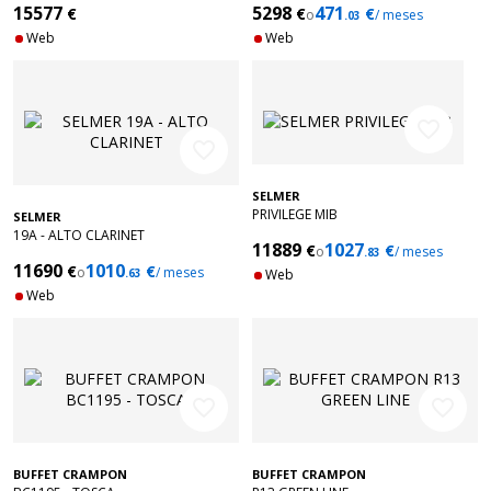
15577
5298
471
€
€
€
o
/ meses
.03
Web
Web
favorite_border
favorite_border
SELMER
PRIVILEGE MIB
SELMER
19A - ALTO CLARINET
11889
1027
€
€
o
/ meses
.83
11690
1010
€
€
o
/ meses
.63
Web
Web
favorite_border
favorite_border
BUFFET CRAMPON
BUFFET CRAMPON