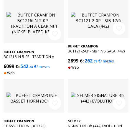
favorite_border
favorite_border
BUFFET CRAMPON
BC1121-2-0P - SIB 17/6 GALA (442)
BUFFET CRAMPON
BC1216LN-5-0P - TRADITION A
2899
262
€
€
o
/ meses
CLARINET (NICKELPLATED KEYS)
.01
6099
542
€
€
o
/ meses
.24
Web
Web
favorite_border
favorite_border
BUFFET CRAMPON
SELMER
F BASSET HORN (BC1723)
SIGNATURE Bb (442) EVOLUTION