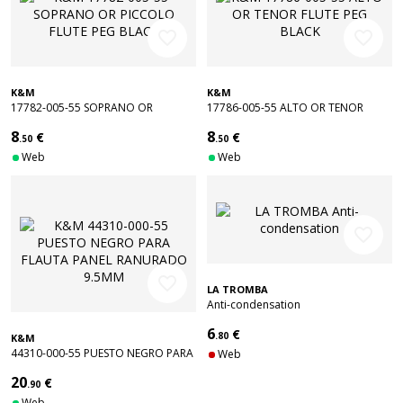
favorite_border
favorite_border
K&M
K&M
17782-005-55 SOPRANO OR
17786-005-55 ALTO OR TENOR
PICCOLO FLUTE PEG BLACK
FLUTE PEG BLACK
8
8
€
€
.50
.50
Web
Web
favorite_border
favorite_border
LA TROMBA
Anti-condensation
6
€
.80
K&M
44310-000-55 PUESTO NEGRO PARA
Web
FLAUTA PANEL RANURADO 9.5MM
20
€
.90
Web