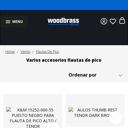
favorite_border
MENU
Home
Viento
Flautas De Pico
Varios accesorios flautas de pico
favorite_border