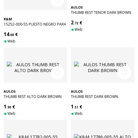
favorite_border
AULOS
THUMB REST TENOR DARK BROWN
K&M
2
€
.72
15252-000-55 PUESTO NEGRO PARA
FLAUTA DE PICO ALTO / TENOR
Web
14
€
.60
Web
favorite_border
favorite_border
AULOS
AULOS
THUMB REST ALTO DARK BROWN
THUMB REST DARK BROWN
1
1
€
€
.90
.51
Web
Web