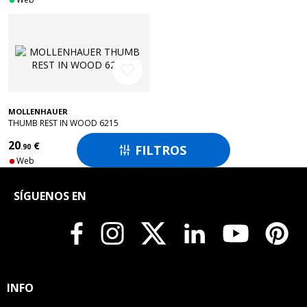
favorite_border
MOLLENHAUER
THUMB REST IN WOOD 6215
20
€
FILTROS
.90

Web
SÍGUENOS EN
INFO