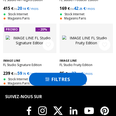
415
20
169
42
€
€
€
€
ou
/ mois
ou
/ mois
.10
.25
Stock Internet
Stock Internet
Magasins Paris
Magasins Paris
PROMO
- 20%
favorite_border
favorite_border
IMAGE LINE
IMAGE LINE
FL Studio Signature Edition
FL Studio Fruity Edition
239
59
95
23
€
€
€
€
ou
/ mois
ou
/ mois
.75
.75
FILTRES

Stock Internet
Stock Internet
Magasins Paris
Magasins Paris
SUIVEZ-NOUS SUR