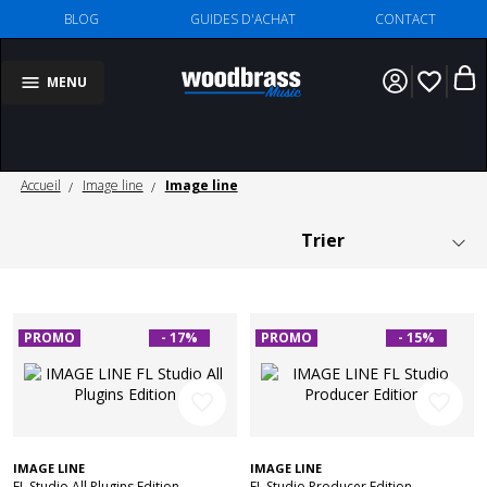
BLOG
GUIDES D'ACHAT
CONTACT
favorite_border
MENU
Accueil
Image line
Image line
PROMO
- 17%
PROMO
- 15%
favorite_border
favorite_border
IMAGE LINE
IMAGE LINE
FL Studio All Plugins Edition
FL Studio Producer Edition