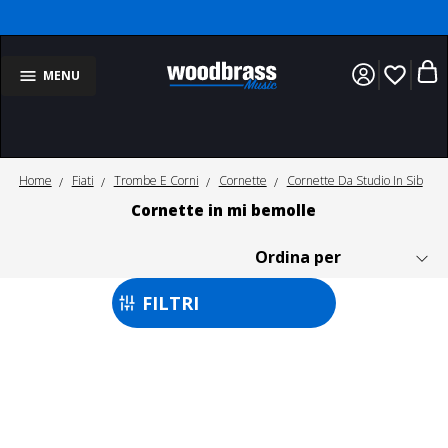
favorite_border
MENU
Home
Fiati
Trombe E Corni
Cornette
Cornette Da Studio In Sib
Cornette in mi bemolle
FILTRI
