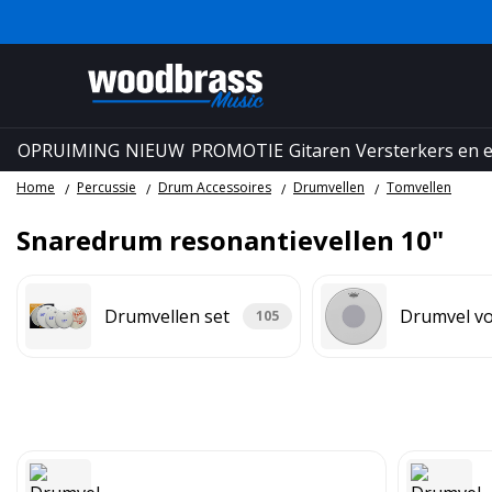
OPRUIMING
NIEUW
PROMOTIE
Gitaren
Versterkers en e
Home
Percussie
Drum Accessoires
Drumvellen
Tomvellen
Snaredrum reso­nan­tie­vellen 10"
Drumvellen set
Drumvel vo
105