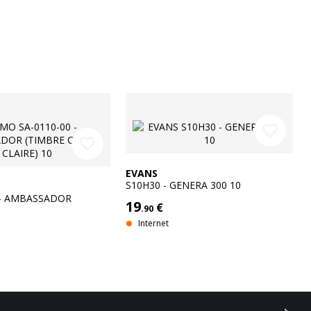
favorite_border
favorite_border
EVANS
S10H30 - GENERA 300 10
 - AMBASSADOR
19
€
.90
SSE CLAIRE) 10
Internet