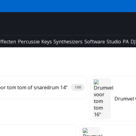
ffecten
Percussie
Keys
Synthesizers
Software
Studio
PA
DJ
or tom tom of snaredrum 14"
100
Drumvel 