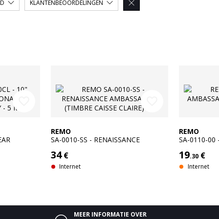
AD
KLANTENBEOORDELINGEN

favorite_border
favorite_border
REMO
REMO
EAR
SA-0010-SS - RENAISSANCE
SA-0110-00
 1-PLY - 5
AMBASSADOR (TIMBRE CAISSE
(TIMBRE CAI
34
19
€
€
CLAIRE) 10
.30
Internet
Internet
MEER INFORMATIE OVER