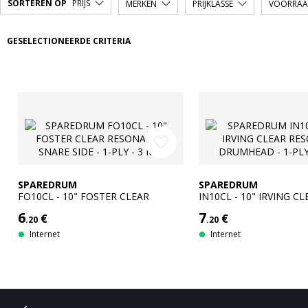
SORTEREN OP
PRIJS
MERKEN
PRIJKLASSE
VOORRA
GESELECTIONEERDE CRITERIA
favorite_border
SPAREDRUM
SPAREDRUM
FO10CL - 10" FOSTER CLEAR
IN10CL - 10" IRVING CL
RESONANT / SNARE SIDE - 1-PLY -
RESONANT DRUMHEAD -
6
7
€
€
3 MIL
MIL
.20
.20
Internet
Internet