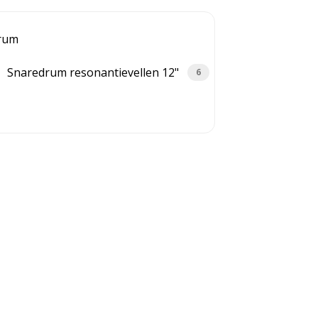
Snaredrum reso­nan­tie­vellen 12"
6