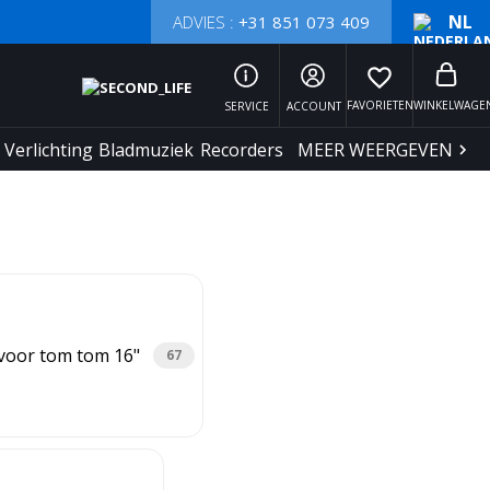
NL
ADVIES :
+31 851 073 409
favorite_border
FAVORIETEN
WINKELWAGE
SERVICE
ACCOUNT
Verlichting
Bladmuziek
Recorders
MEER WEERGEVEN
voor tom tom 16"
67