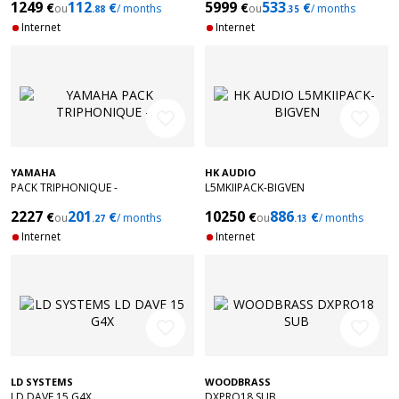
1249
112
5999
533
€
€
€
€
ou
/ months
ou
/ months
.88
.35
Internet
Internet
favorite_border
favorite_border
YAMAHA
HK AUDIO
PACK TRIPHONIQUE -
L5MKIIPACK-BIGVEN
2227
201
10250
886
€
€
€
€
ou
/ months
ou
/ months
.27
.13
Internet
Internet
favorite_border
favorite_border
LD SYSTEMS
WOODBRASS
LD DAVE 15 G4X
DXPRO18 SUB