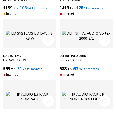
1199
108
1419
128
€
€
€
€
ou
/ months
ou
/ months
.36
.25
Internet
Internet
favorite_border
favorite_border
LD SYSTEMS
DEFINITIVE AUDIO
LD DAVE 8 XS W
Vortex 2000 2/2
569
51
588
53
€
€
€
€
ou
/ months
ou
/ months
.42
.14
Internet
Internet
favorite_border
favorite_border