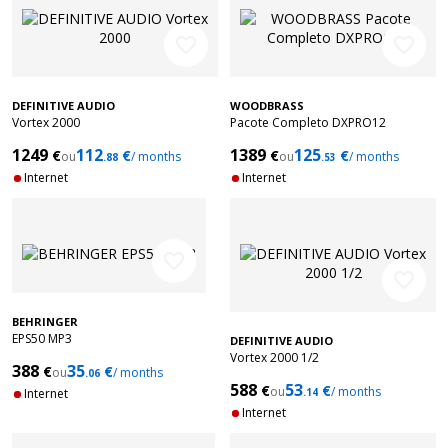
favorite_border
favorite_border
DEFINITIVE AUDIO
WOODBRASS
Vortex 2000
Pacote Completo DXPRO12
1249
112
1389
125
€
€
€
€
ou
/ months
ou
/ months
.88
.53
Internet
Internet
favorite_border
favorite_border
BEHRINGER
EPS50 MP3
DEFINITIVE AUDIO
Vortex 2000 1/2
388
35
€
€
ou
/ months
.06
588
53
€
€
ou
/ months
Internet
.14
Internet