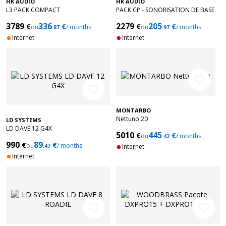
HK AUDIO
HK AUDIO
L3 PACK COMPACT
PACK CP - SONORISATION DE BASE
3789
336
2279
205
€
€
€
€
ou
/ months
ou
/ months
.87
.97
Internet
Internet
favorite_border
favorite_border
MONTARBO
Nettuno 20
LD SYSTEMS
LD DAVE 12 G4X
5010
445
€
€
ou
/ months
.42
990
89
€
€
ou
/ months
.47
Internet
Internet
favorite_border
favorite_border