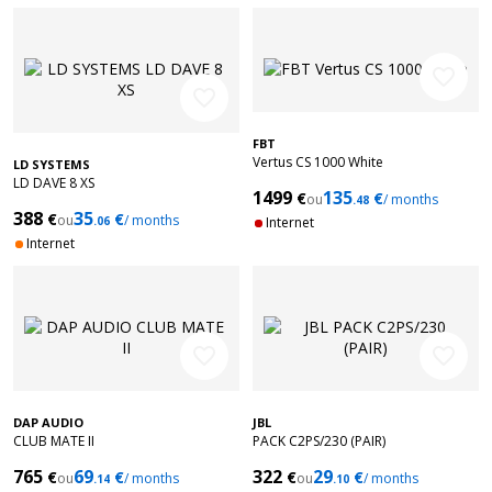
favorite_border
favorite_border
FBT
Vertus CS 1000 White
LD SYSTEMS
LD DAVE 8 XS
1499
135
€
€
ou
/ months
.48
388
35
€
€
ou
/ months
.06
Internet
Internet
favorite_border
favorite_border
DAP AUDIO
JBL
CLUB MATE II
PACK C2PS/230 (PAIR)
765
69
322
29
€
€
€
€
ou
/ months
ou
/ months
.14
.10