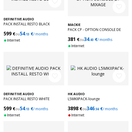
favorite_border
favorite_border
DEFINITIVE AUDIO
PACK INSTALL RESTO BLACK
MACKIE
PACK CP - OPTION CONSOLE DE
599
54
€
€
ou
/ months
.13
MIXAGE
381
34
€
€
ou
/ months
Internet
.43
Internet
favorite_border
favorite_border
DEFINITIVE AUDIO
HK AUDIO
PACK INSTALL RESTO WHITE
L5MKIIPACK-lounge
599
54
3898
346
€
€
€
€
ou
/ months
ou
/ months
.13
.56
Internet
Internet