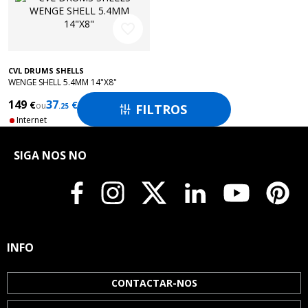
favorite_border
CVL DRUMS SHELLS
WENGE SHELL 5.4MM 14"X8"
149
37
€
€
ou
/ months
FILTROS
.25

Internet
SIGA NOS NO
INFO
CONTACTAR-NOS