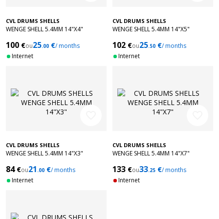
CVL DRUMS SHELLS
CVL DRUMS SHELLS
WENGE SHELL 5.4MM 14"X4"
WENGE SHELL 5.4MM 14"X5"
100
25
102
25
€
€
€
€
ou
/ months
ou
/ months
.00
.50
Internet
Internet
favorite_border
favorite_border
CVL DRUMS SHELLS
CVL DRUMS SHELLS
WENGE SHELL 5.4MM 14"X3"
WENGE SHELL 5.4MM 14"X7"
84
21
133
33
€
€
€
€
ou
/ months
ou
/ months
.00
.25
Internet
Internet