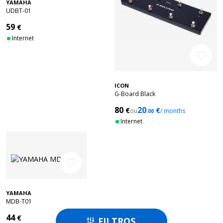
YAMAHA
UDBT-01
59
€
Internet
favorite_border
ICON
G-Board Black
80
20
€
€
ou
/ months
.00
Internet
favorite_border
YAMAHA
MDB-T01
44
€
FILTROS
