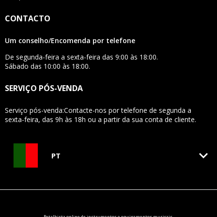
CONTACTO
Um conselho/Encomenda por telefone
De segunda-feira a sexta-feira das 9:00 às 18:00.
Sábado das 10:00 às 18:00.
SERVIÇO PÓS-VENDA
Serviço pós-venda:Contacte-nos por telefone de segunda a
sexta-feira, das 9h às 18h ou a partir da sua conta de cliente.
keyboard_arrow_down
PT
Retalhista online de
instrumentos e equipamentos
musicais.