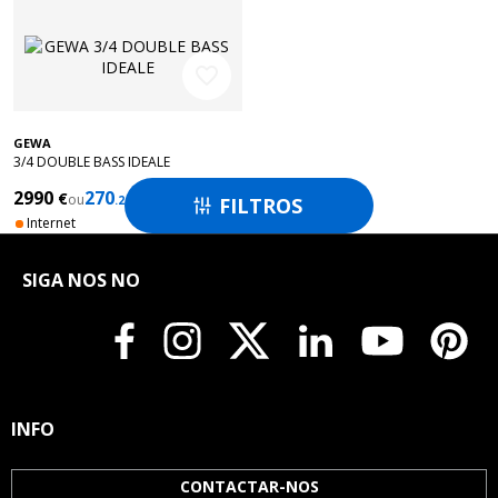
favorite_border
GEWA
3/4 DOUBLE BASS IDEALE
2990
270
€
€
ou
/ months
FILTROS
.24

Internet
SIGA NOS NO
INFO
CONTACTAR-NOS