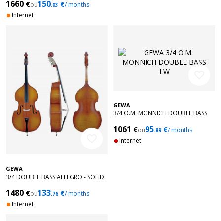
1660
150
€
€
ou
/ months
.03
Internet
favorite_border
GEWA
3/4 O.M. MONNICH DOUBLE BASS
LW
1061
95
€
€
ou
/ months
.89
favorite_border
Internet
GEWA
3/4 DOUBLE BASS ALLEGRO - SOLID
TOP
1480
133
€
€
ou
/ months
.76
Internet