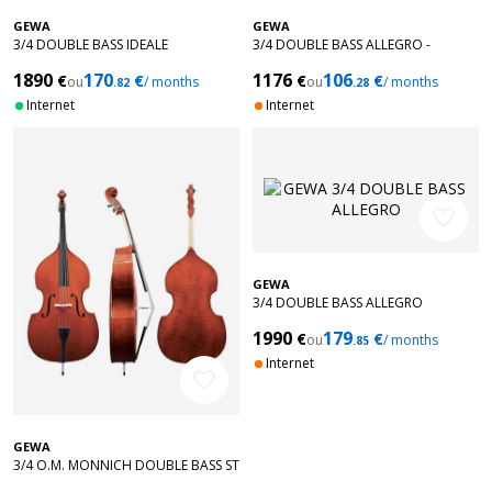
GEWA
GEWA
3/4 DOUBLE BASS IDEALE
3/4 DOUBLE BASS ALLEGRO -
LAMINATED
1890
170
1176
106
€
€
€
€
ou
/ months
ou
/ months
.82
.28
Internet
Internet
favorite_border
GEWA
3/4 DOUBLE BASS ALLEGRO
1990
179
€
€
ou
/ months
.85
Internet
favorite_border
GEWA
3/4 O.M. MONNICH DOUBLE BASS ST