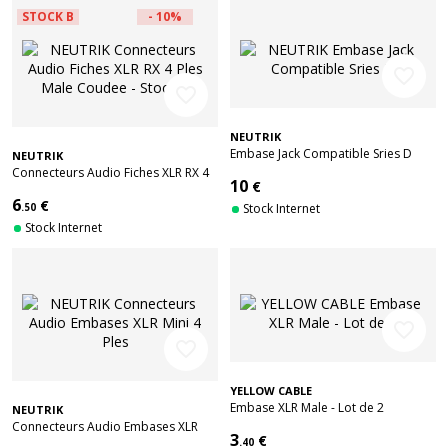
STOCK B
- 10%
favorite_border
favorite_border
NEUTRIK
Embase Jack Compatible Sries D
NEUTRIK
Connecteurs Audio Fiches XLR RX 4
10
€
Ples Male Coudee - Stock B
6
€
.50
Stock Internet
Stock Internet
favorite_border
favorite_border
YELLOW CABLE
Embase XLR Male - Lot de 2
NEUTRIK
Connecteurs Audio Embases XLR
3
€
Mini 4 Ples
.40