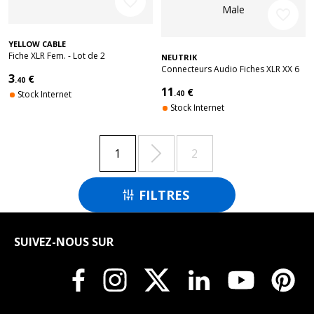
favorite_border
favorite_border
YELLOW CABLE
Fiche XLR Fem. - Lot de 2
NEUTRIK
Connecteurs Audio Fiches XLR XX 6
3
€
.40
Ples Male
11
€
Stock Internet
.40
Stock Internet

1
2
FILTRES

SUIVEZ-NOUS SUR