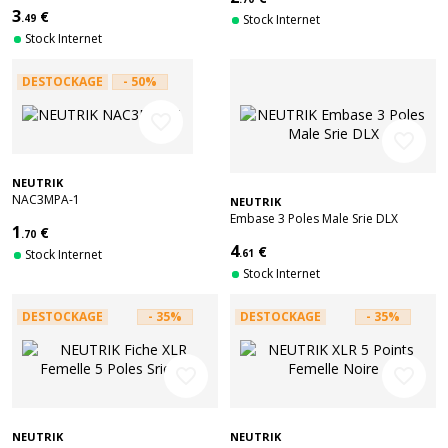
6,35 Mm
3
€
.49
Stock Internet
Stock Internet
DESTOCKAGE
- 50%
favorite_border
favorite_border
NEUTRIK
NAC3MPA-1
NEUTRIK
Embase 3 Poles Male Srie DLX
1
€
.70
4
€
Stock Internet
.61
Stock Internet
DESTOCKAGE
- 35%
DESTOCKAGE
- 35%
favorite_border
favorite_border
NEUTRIK
NEUTRIK