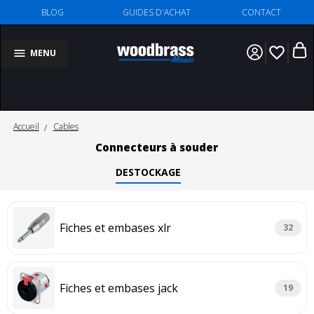
BLOG
GUIDES D'ACHAT
CONTACT
favorite_border
MENU
Accueil
Cables
Connecteurs à souder
DESTOCKAGE
Fiches et embases xlr
32
Fiches et embases jack
19