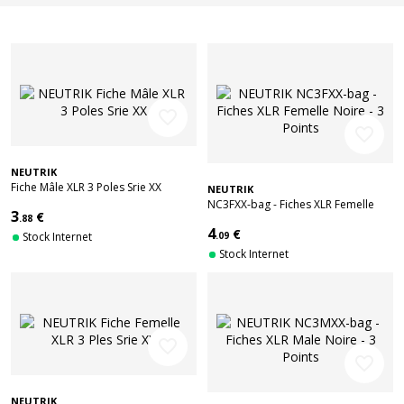
favorite_border
favorite_border
NEUTRIK
Fiche Mâle XLR 3 Poles Srie XX
NEUTRIK
NC3FXX-bag - Fiches XLR Femelle
3
€
.88
Noire - 3 Points
4
€
Stock Internet
.09
Stock Internet
favorite_border
favorite_border
NEUTRIK