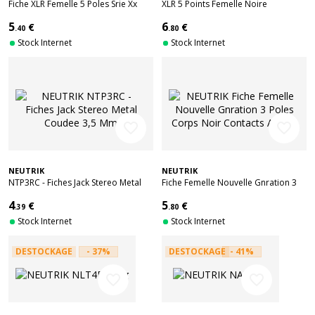
Fiche XLR Femelle 5 Poles Srie Xx
XLR 5 Points Femelle Noire
5
6
€
€
.40
.80
Stock Internet
Stock Internet
favorite_border
favorite_border
NEUTRIK
NEUTRIK
NTP3RC - Fiches Jack Stereo Metal
Fiche Femelle Nouvelle Gnration 3
Coudee 3,5 Mm
Poles Corps Noir Contacts Argent
4
5
€
€
.39
.80
Stock Internet
Stock Internet
DESTOCKAGE
- 37%
DESTOCKAGE
- 41%
favorite_border
favorite_border