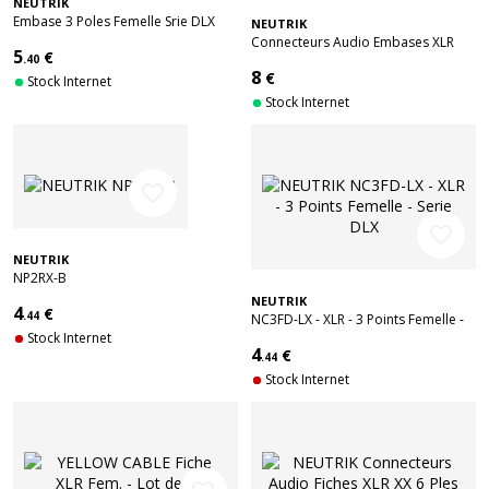
NEUTRIK
Embase 3 Poles Femelle Srie DLX
NEUTRIK
Connecteurs Audio Embases XLR
5
€
.40
MPR-HD 3 Ples Male Etanche
8
€
Stock Internet
Stock Internet
favorite_border
favorite_border
NEUTRIK
NP2RX-B
NEUTRIK
4
€
.44
NC3FD-LX - XLR - 3 Points Femelle -
Stock Internet
Serie DLX
4
€
.44
Stock Internet