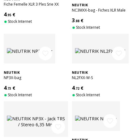
Fiche Femelle XLR 3 Ples Srie XX
NEUTRIK
NC3MXX-bag - Fiches XLR Male
4
€
.95
Noire - 3 Points
3
€
Stock Internet
.88
Stock Internet
favorite_border
favorite_border
NEUTRIK
NEUTRIK
NP3X-bag
NL2FXX-W-S
4
4
€
€
.73
.72
Stock Internet
Stock Internet
favorite_border
favorite_border
NEUTRIK