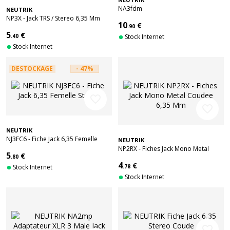
NA3fdm
NEUTRIK
NP3X - Jack TRS / Stereo 6,35 Mm
10
€
.90
5
€
.40
Stock Internet
Stock Internet
DESTOCKAGE
- 47%
favorite_border
favorite_border
NEUTRIK
NJ3FC6 - Fiche Jack 6,35 Femelle
NEUTRIK
Stereo
NP2RX - Fiches Jack Mono Metal
5
€
.80
Coudee 6,35 Mm
4
€
Stock Internet
.78
Stock Internet
favorite_border