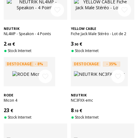
favorite_border
favorite_border
NEUTRIK
YELLOW CABLE
NL4MP - Speakon - 4 Points
Fiche Jack Male Stéréo - Lot de 2
2
3
€
€
.48
.90
Stock Internet
Stock Internet
DESTOCKAGE
- 8%
DESTOCKAGE
- 35%
favorite_border
favorite_border
RODE
NEUTRIK
Micon 4
NC3FXX-emc
23
8
€
€
.10
Stock Internet
Stock Internet