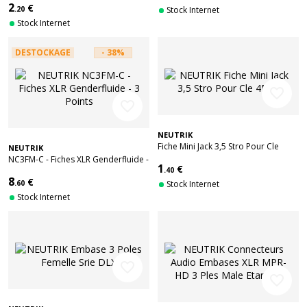
2
€
.20
Stock Internet
Stock Internet
DESTOCKAGE
- 38%
favorite_border
favorite_border
NEUTRIK
Fiche Mini Jack 3,5 Stro Pour Cle
NEUTRIK
4Mm
NC3FM-C - Fiches XLR Genderfluide -
1
€
3 Points
.40
8
€
.60
Stock Internet
Stock Internet
favorite_border
favorite_border