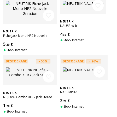
favorite_border
favorite_border
NEUTRIK
NAUSB-w-b
NEUTRIK
4
€
.30
Fiche Jack Mono NP2 Nouvelle
Gnration
Stock Internet
5
€
.20
Stock Internet
DESTOCKAGE
- 50%
DESTOCKAGE
- 26%
favorite_border
favorite_border
NEUTRIK
NAC3MPB-1
NEUTRIK
NCJ6fis - Combo XLR / Jack Stereo
2
€
.20
1
€
.70
Stock Internet
Stock Internet