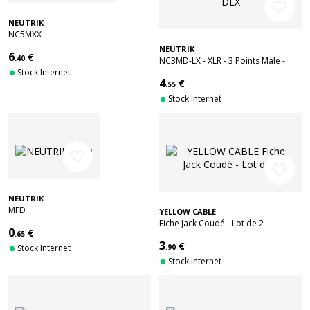
favorite_border
NEUTRIK
NC5MXX
NEUTRIK
6
€
.40
NC3MD-LX - XLR - 3 Points Male -
Stock Internet
Serie DLX
4
€
.55
Stock Internet
favorite_border
favorite_border
NEUTRIK
MFD
YELLOW CABLE
Fiche Jack Coudé - Lot de 2
0
€
.65
3
€
Stock Internet
.90
Stock Internet