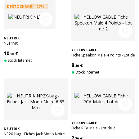
DESTOCKAGE
- 27%
favorite_border
favorite_border
NEUTRIK
NLT4MX
YELLOW CABLE
10
€
.90
Fiche Speakon Male 4 Points - Lot de
Stock Internet
2
8
€
.40
Stock Internet
favorite_border
favorite_border
YELLOW CABLE
Fiche RCA Male - Lot de 2
NEUTRIK
NP2X-bag - Fiches Jack Mono Noire
2
€
.70