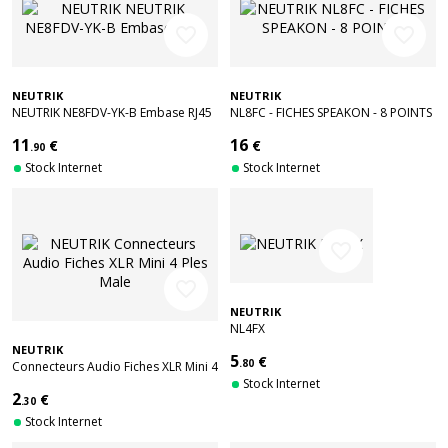
favorite_border
favorite_border
NEUTRIK
NEUTRIK
NEUTRIK NE8FDV-YK-B Embase RJ45
NL8FC - FICHES SPEAKON - 8 POINTS
11
16
€
€
.90
Stock Internet
Stock Internet
favorite_border
favorite_border
NEUTRIK
NL4FX
NEUTRIK
5
€
.80
Connecteurs Audio Fiches XLR Mini 4
Ples Male
Stock Internet
2
€
.30
Stock Internet