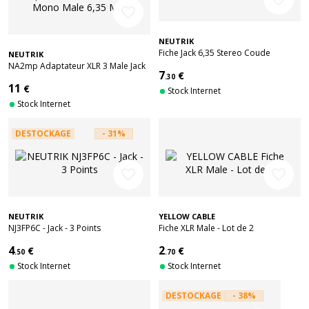
favorite_border
NEUTRIK
Fiche Jack 6,35 Stereo Coude
NEUTRIK
NA2mp Adaptateur XLR 3 Male Jack
7
€
Mono Male 6,35 Mm
.30
11
€
Stock Internet
Stock Internet
DESTOCKAGE
- 31%
favorite_border
favorite_border
NEUTRIK
YELLOW CABLE
NJ3FP6C - Jack - 3 Points
Fiche XLR Male - Lot de 2
4
2
€
€
.50
.70
Stock Internet
Stock Internet
DESTOCKAGE
- 38%