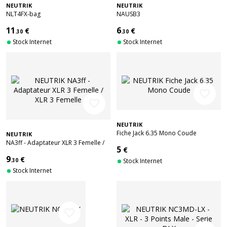
NEUTRIK
NEUTRIK
NLT4FX-bag
NAUSB3
11
6
€
€
.30
.30
Stock Internet
Stock Internet
favorite_border
favorite_border
NEUTRIK
Fiche Jack 6.35 Mono Coude
NEUTRIK
NA3ff - Adaptateur XLR 3 Femelle /
5
€
XLR 3 Femelle
9
€
.30
Stock Internet
Stock Internet
favorite_border