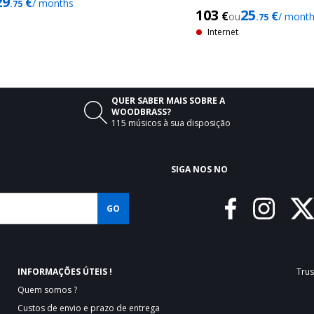
29
€
/ months
.75
DJ DE 2 CANAIS
103
25
€
€
ou
/ mont
.75
Internet
QUER SABER MAIS SOBRE A

WOODBRASS?
115 músicos à sua disposição
SIGA NOS NO
GO
INFORMAÇÕES ÚTEIS !
Trus
Quem somos ?
Custos de envio e prazo de entrega