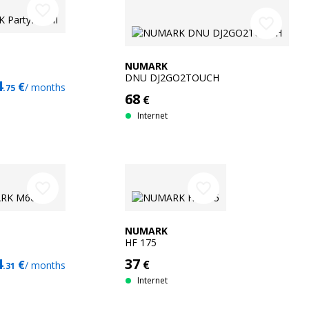
favorite_border
favorite_border
NUMARK
DNU DJ2GO2TOUCH
4
€
/ months
.75
68
€
Internet
favorite_border
favorite_border
NUMARK
HF 175
4
37
€
€
/ months
.31
Internet