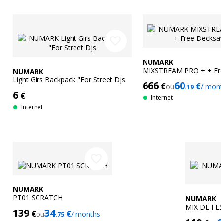
favorite_border
NUMARK
MIXSTREAM PRO + + Fr
NUMARK
Decksaver
Light Girs Backpack "For Street Djs
666
60
€
€
ou
/ mon
.19
6
€
Internet
Internet
favorite_border
NUMARK
PT01 SCRATCH
NUMARK
MIX DE FE
139
34
€
€
ou
/ months
.75