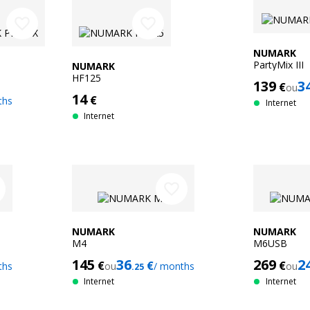
favorite_border
favorite_border
NUMARK
PartyMix III
NUMARK
HF125
139
3
€
ou
14
€
ths
Internet
Internet
favorite_border
NUMARK
NUMARK
M4
M6USB
145
36
269
2
€
€
€
ths
ou
/ months
ou
.25
Internet
Internet