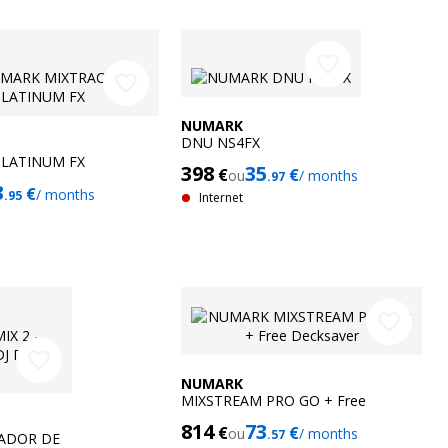
favorite_border
favorite_border
NUMARK
DNU NS4FX
PLATINUM FX
398
35
€
€
ou
/ months
.97
3
€
/ months
.95
Internet
favorite_border
favorite_border
NUMARK
MIXSTREAM PRO GO + Free
Decksaver
814
73
€
€
ou
/ months
.57
LADOR DE