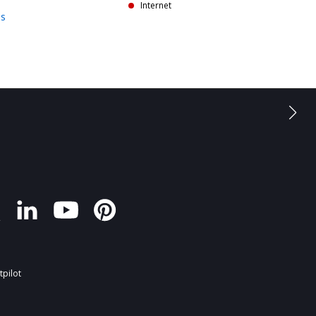
Internet
hs
tpilot