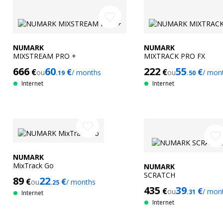
favorite_border
NUMARK
NUMARK
MIXSTREAM PRO +
MIXTRACK PRO FX
666
60
222
55
€
€
€
€
ou
/ months
ou
/ mon
.19
.50
Internet
Internet
favorite_border
favorite_border
NUMARK
MixTrack Go
NUMARK
SCRATCH
89
22
€
€
ou
/ months
.25
435
39
€
€
ou
/ mon
.31
Internet
Internet