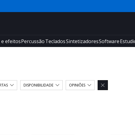
 e efeitos
Percussão
Teclados
Sintetizadores
Software
Estudi
RTAS
DISPONIBILIDADE
OPINIÕES
