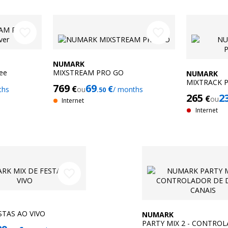
favorite_border
favorite_border
NUMARK
ee
MIXSTREAM PRO GO
NUMARK
MIXTRACK 
769
69
€
€
ths
ou
/ months
.50
265
2
€
ou
Internet
Internet
favorite_border
STAS AO VIVO
NUMARK
PARTY MIX 2 - CONTRO