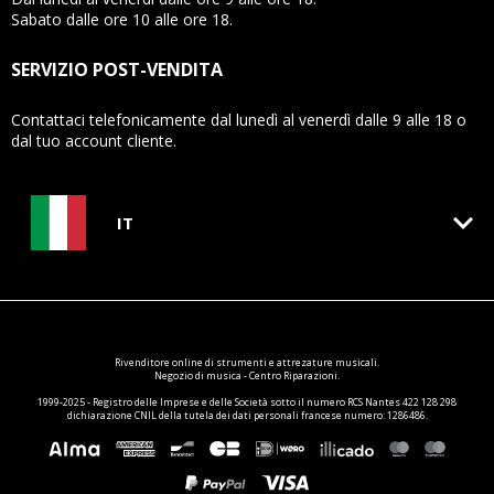
Sabato dalle ore 10 alle ore 18.
SERVIZIO POST-VENDITA
Contattaci telefonicamente dal lunedì al venerdì dalle 9 alle 18 o
dal tuo account cliente.
keyboard_arrow_down
IT
Rivenditore online di
strumenti e attrezature
musicali.
Negozio di musica - Centro Riparazioni.
1999-2025 - Registro delle Imprese e delle Società sotto il numero RCS Nantes 422 128 298
dichiarazione CNIL della tutela dei dati personali francese numero: 1286486.