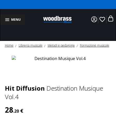
favorite_border
MENU
Home
Libreria musicale
Metodi e pedagogie
Formazione musicale
Hit Diffusion
Destination Musique
Vol.4
28
€
.20