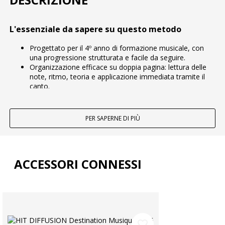
L'essenziale da sapere su questo metodo
Progettato per il 4º anno di formazione musicale, con
una progressione strutturata e facile da seguire.
Organizzazione efficace su doppia pagina: lettura delle
note, ritmo, teoria e applicazione immediata tramite il
canto.
Pagine "Scalo" regolari per revisionare, autovalutarsi e
consolidare le conoscenze nel corso delle lezioni.
Un'apertura verso la cultura musicale grazie alla "Linea
PER SAPERNE DI PIÙ
del tempo" e al "Commento d'ascolto", con audio
gratuiti da scaricare.
Riassunto di questo metodo
ACCESSORI CONNESSI
"Destination : Musique! Volume 4" accompagna lo studente
durante tutto il suo 4º anno di formazione musicale
proponendo un percorso allo stesso tempo progressivo,
stimolante e rassicurante. La presentazione in un unico libro,
chiara e ariosa, facilita il lavoro in classe come a casa: ogni
lezione si sviluppa su una doppia pagina, permettendo di
favorite_border