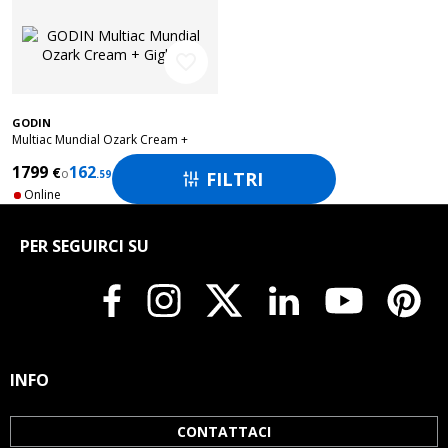
favorite_border
GODIN
Multiac Mundial Ozark Cream +
Gigbag
1799
162
€
€
o
/ months
FILTRI
.59

Online
PER SEGUIRCI SU
INFO
CONTATTACI