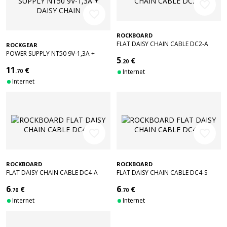
favorite_border
favorite_border
ROCKBOARD
FLAT DAISY CHAIN CABLE DC2-A
ROCKGEAR
POWER SUPPLY NT50 9V-1,3A +
5
€
DAISY CHAIN
.20
11
€
.70
Internet
Internet
favorite_border
favorite_border
ROCKBOARD
ROCKBOARD
FLAT DAISY CHAIN CABLE DC4-A
FLAT DAISY CHAIN CABLE DC4-S
6
6
€
€
.70
.70
Internet
Internet