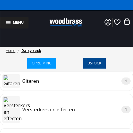
favorite_border
MENU
Home
Daisy rock
OPRUIMING
BSTOCK
Gitaren
1
Versterkers en effecten
1