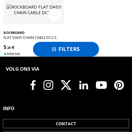
favorite_border
ROCKBOARD
FLAT DAISY CHAIN CABLE DC2-S
5
€
FILTERS
.20

Internet
VOLG ONS VIA
INFO
CONTACT