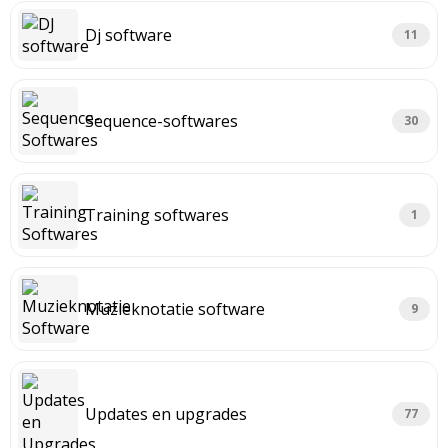
Dj software
11
Sequence-softwares
30
Training softwares
1
Muzieknotatie software
9
Updates en upgrades
77