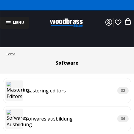
favorite_border
MENU
Home
Software
Mastering editors
32
Sofwares ausbildung
36