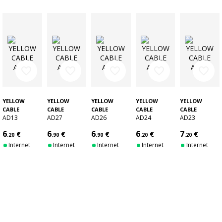
favorite_border
favorite_border
favorite_border
favorite_border
favorite_border
YELLOW
YELLOW
YELLOW
YELLOW
YELLOW
CABLE
CABLE
CABLE
CABLE
CABLE
AD13
AD27
AD26
AD24
AD23
6
6
6
6
7
€
€
€
€
€
.20
.90
.90
.20
.20
Internet
Internet
Internet
Internet
Internet