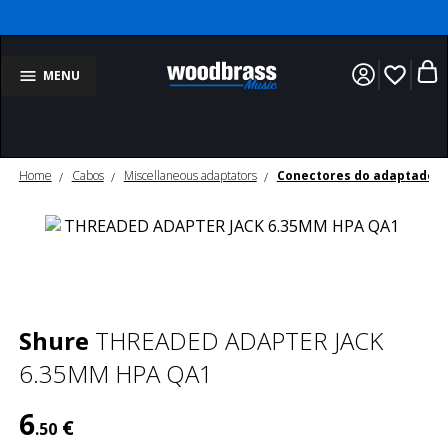
favorite_border
MENU
Home
Cabos
Miscellaneous adaptators
Conectores do adaptador
Shure
THREADED ADAPTER JACK
6.35MM HPA QA1
6
€
.50