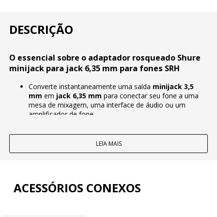
DESCRIÇÃO
O essencial sobre o adaptador rosqueado Shure
minijack para jack 6,35 mm para fones SRH
Converte instantaneamente uma saída
minijack 3,5
mm
em
jack 6,35 mm
para conectar seu fone a uma
mesa de mixagem, uma interface de áudio ou um
amplificador de fone
Formato
rosqueado
: o adaptador é parafusado na
entrada do fone para limitar falsos contatos e
desconexões acidentais
LEIA MAIS
Projetado para os fones Shure
SRH240A
,
SRH440
,
SRH750DJ
,
SRH840
e
SRH940
, ideal para estúdio, régie e
DJ
Construção compacta e prática: perfeito para deixar em
ACESSÓRIOS CONEXOS
um flight case, capa de fone ou bolsa de acessórios
Características técnicas