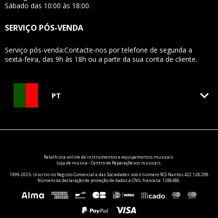
Sábado das 10:00 às 18:00.
SERVIÇO PÓS-VENDA
Serviço pós-venda:Contacte-nos por telefone de segunda a
sexta-feira, das 9h às 18h ou a partir da sua conta de cliente.
keyboard_arrow_down
PT
Retalhista online de
instrumentos e equipamentos
musicais.
Loja de música - Centro de Reparaçõesos musicais.
1999-2025- Inscrito no Registo Comercial e das Sociedades sob o número RCS Nantes 422 128 298
Número da declaração de proteção de dados à CNIL francesa: 1286486.